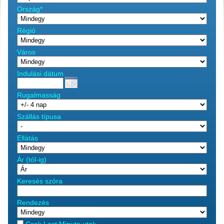
Ország*
Régió
Város
Indulási dátum
Rugalmasság
Szállás típusa
Ellátás
Ár (tól-ig)
Keresés szóra
Rendezés