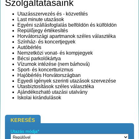
Szolgáltatásaink
Utazásszervezés és - közvetítés
Last minute utazások
Egyéni szállásfoglalás belföldön és külföldön
Repülőjegy értékesítés
Horvátországi apartmanok széles választéka
Színház- és koncertjegyek
Autóbérlés
Nemzetközi vonat- és kompjegyek
Bécsi parkolókártya
Vízumok intézése (nem bárhová)
Sport- és koncertturizmus
Hajóbérlés Horvátországban
Egyedi igények szerinti utazások szervezése
Utasbiztosítások széles választéka
Ajándékozható utazási utalvány
Iskolai kirándulások
KERESÉS
Utazás módja*