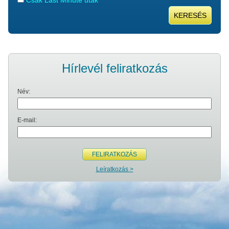
Csak Last Minute utak
KERESÉS
Hírlevél feliratkozás
Név:
E-mail:
FELIRATKOZÁS
Leíratkozás >