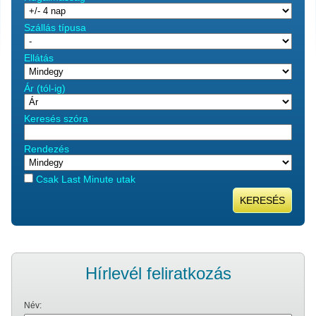
Szállás típusa
Ellátás
Ár (tól-ig)
Keresés szóra
Rendezés
Csak Last Minute utak
KERESÉS
Hírlevél feliratkozás
Név: