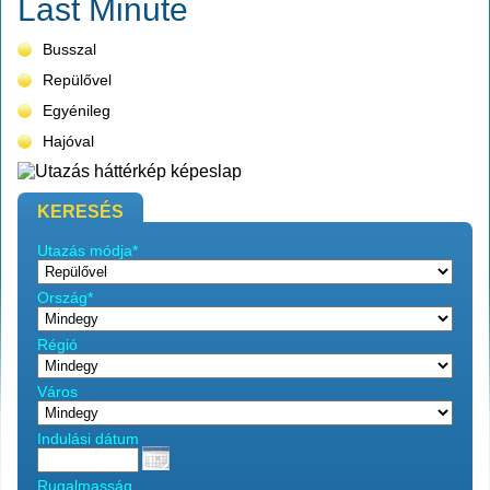
Last Minute
Busszal
Repülővel
Egyénileg
Hajóval
KERESÉS
Utazás módja*
Ország*
Régió
Város
Indulási dátum
Rugalmasság