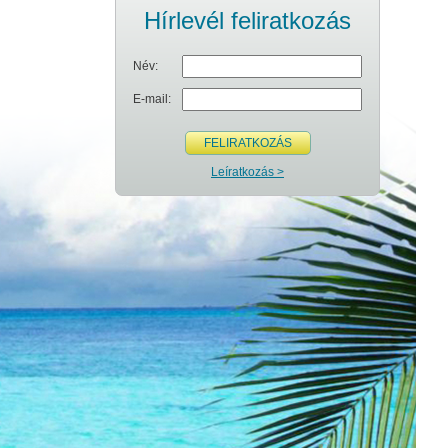
Hírlevél feliratkozás
Név:
E-mail:
FELIRATKOZÁS
Leíratkozás >