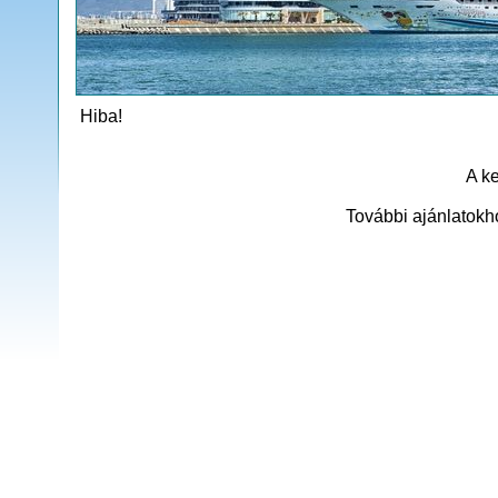
Hiba!
A ke
További ajánlatokh