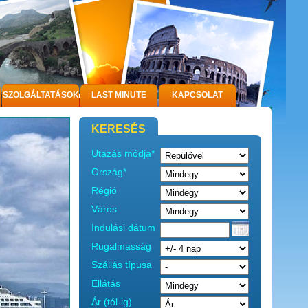
SZOLGÁLTATÁSOK
LAST MINUTE
KAPCSOLAT
KERESÉS
Utazás módja*
Ország*
Régió
Város
Indulási dátum
Rugalmasság
Szállás típusa
Ellátás
Ár (tól-ig)