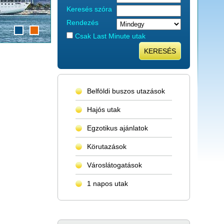
Keresés szóra
Rendezés
Csak Last Minute utak
KERESÉS
Belföldi buszos utazások
Hajós utak
Egzotikus ajánlatok
Körutazások
Városlátogatások
1 napos utak