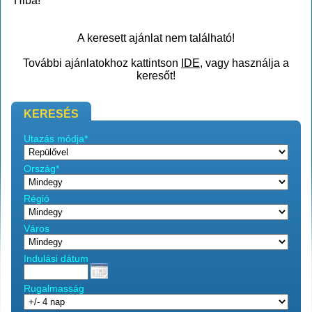
Hiba!
A keresett ajánlat nem található!
További ajánlatokhoz kattintson
IDE
, vagy használja a
keresőt!
KERESÉS
Utazás módja*
Ország*
Régió
Város
Indulási dátum
Rugalmasság