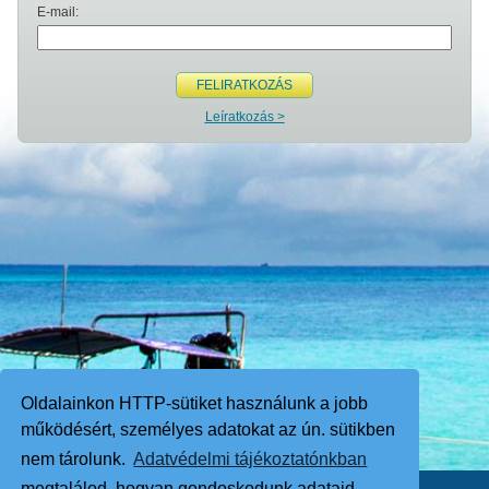
E-mail:
FELIRATKOZÁS
Leíratkozás >
Oldalainkon HTTP-sütiket használunk a jobb
működésért, személyes adatokat az ún. sütikben
nem tárolunk.
Adatvédelmi tájékoztatónkban
megtalálod, hogyan gondoskodunk adataid