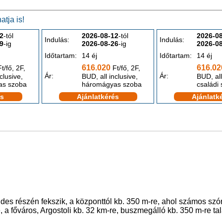
tja is!
2
-tól
2026-08-12
-tól
2026-0
Indulás:
Indulás:
9
-ig
2026-08-26
-ig
2026-0
Időtartam:
14 éj
Időtartam:
14 éj
616.020
616.02
t/fő, 2F,
Ft/fő, 2F,
Ár:
Ár:
clusive,
BUD, all inclusive,
BUD, all
as szoba
háromágyas szoba
családi
és
Ajánlatkérés
Ajánlatk
endes részén fekszik, a központtól kb. 350 m-re, ahol számos sz
, a főváros, Argostoli kb. 32 km-re, buszmegálló kb. 350 m-re ta