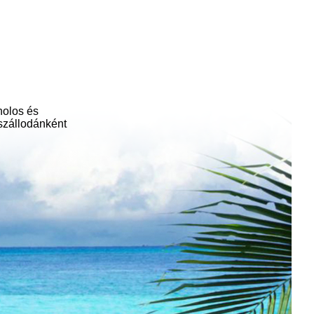
holos és
 szállodánként