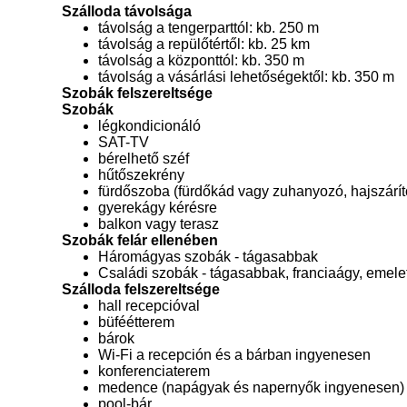
Szálloda távolsága
távolság a tengerparttól: kb. 250 m
távolság a repülőtértől: kb. 25 km
távolság a központtól: kb. 350 m
távolság a vásárlási lehetőségektől: kb. 350 m
Szobák felszereltsége
Szobák
légkondicionáló
SAT-TV
bérelhető széf
hűtőszekrény
fürdőszoba (fürdőkád vagy zuhanyozó, hajszárí
gyerekágy kérésre
balkon vagy terasz
Szobák felár ellenében
Háromágyas szobák - tágasabbak
Családi szobák - tágasabbak, franciaágy, emele
Szálloda felszereltsége
hall recepcióval
büféétterem
bárok
Wi-Fi a recepción és a bárban ingyenesen
konferenciaterem
medence (napágyak és napernyők ingyenesen)
pool-bár