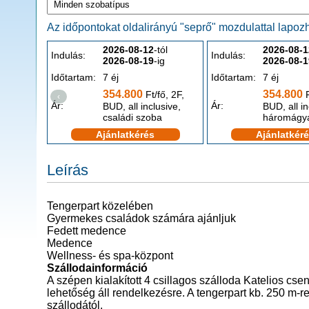
Az időpontokat oldalirányú "seprő" mozdulattal lapozha
2026-08-12
-tól
2026-08-1
Indulás:
Indulás:
2026-08-19
-ig
2026-08-1
Időtartam:
7 éj
Időtartam:
7 éj
354.800
354.800
Ft/fő, 2F,
F
‹
Ár:
Ár:
BUD, all inclusive,
BUD, all in
családi szoba
háromágy
Ajánlatkérés
Ajánlatkér
Leírás
Tengerpart közelében
Gyermekes családok számára ajánljuk
Fedett medence
Medence
Wellness- és spa-központ
Szállodainformáció
A szépen kialakított 4 csillagos szálloda Katelios cs
lehetőség áll rendelkezésre. A tengerpart kb. 250 m-re
szállodától.