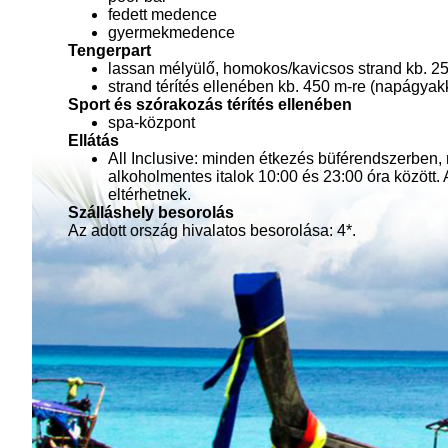
fedett medence
gyermekmedence
Tengerpart
lassan mélyülő, homokos/kavicsos strand kb. 2
strand térítés ellenében kb. 450 m-re (napágya
Sport és szórakozás térítés ellenében
spa-központ
Ellátás
All Inclusive: minden étkezés büférendszerben, 
alkoholmentes italok 10:00 és 23:00 óra között. 
eltérhetnek.
Szálláshely besorolás
Az adott ország hivalatos besorolása: 4*.