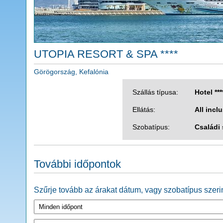
UTOPIA RESORT & SPA ****
Görögország, Kefalónia
Szállás típusa:
Hotel ***
Ellátás:
All incl
Szobatípus:
Családi
További időpontok
Szűrje tovább az árakat dátum, vagy szobatípus szerin