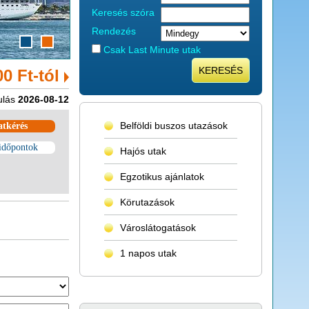
Keresés szóra
Rendezés
Csak Last Minute utak
KERESÉS
00 Ft-tól
ulás
2026-08-12
Belföldi buszos utazások
atkérés
időpontok
Hajós utak
Egzotikus ajánlatok
Körutazások
Városlátogatások
1 napos utak