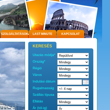
SZOLGÁLTATÁSOK
LAST MINUTE
KAPCSOLAT
KERESÉS
Utazás módja*
Ország*
Régió
Város
Indulási dátum
Rugalmasság
Szállás típusa
Ellátás
Ár (tól-ig)