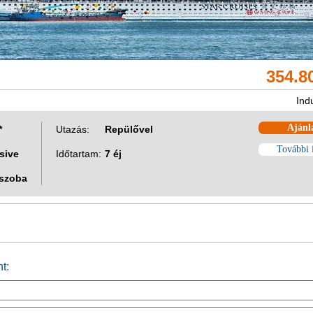
354.8
Ind
Ajánl
*
Utazás:
Repülővel
További 
usive
Időtartam:
7 éj
 szoba
t: