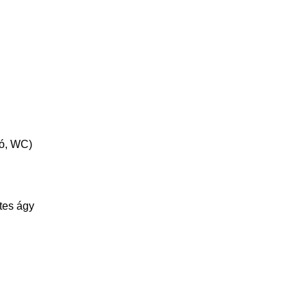
tó, WC)
tes ágy