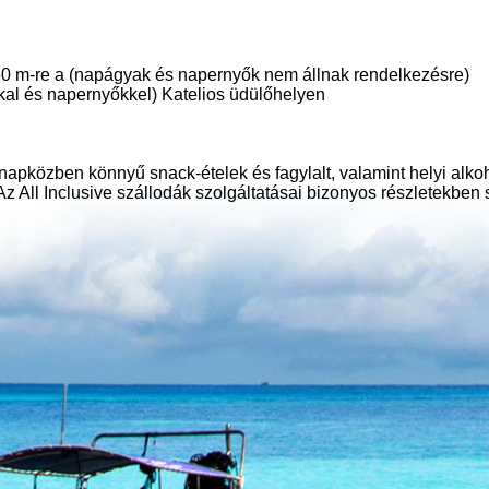
50 m-re a (napágyak és napernyők nem állnak rendelkezésre)
kkal és napernyőkkel) Katelios üdülőhelyen
napközben könnyű snack-ételek és fagylalt, valamint helyi alko
Az All Inclusive szállodák szolgáltatásai bizonyos részletekben