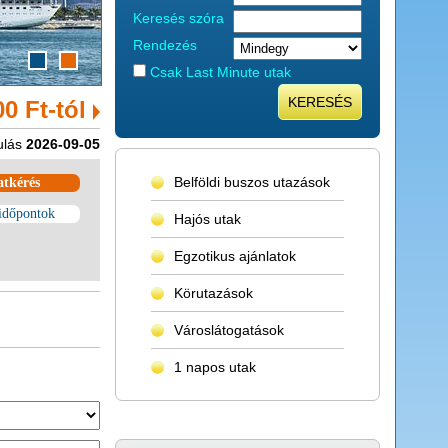
Keresés szóra
Rendezés
Csak Last Minute utak
KERESÉS
00 Ft-tól
ulás
2026-09-05
Belföldi buszos utazások
atkérés
időpontok
Hajós utak
Egzotikus ajánlatok
Körutazások
Városlátogatások
1 napos utak