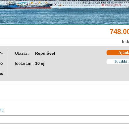
748.0
Ind
Ajánl
*+
Utazás:
Repülővel
További 
ió
Időtartam:
10 éj
as
t: