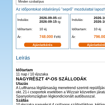
Az időpontokat oldalirányú "seprő" mozdulattal lapozha
2026-09-05
-tól
2026-1
Indulás:
Indulás:
2026-09-15
-ig
2026-1
Időtartam:
10 éj
Időtartam:
10 éj
748.000
796.0
Ár:
Ft/fő
Ár:
Ajánlatkérés
Ajánlatkér
Leírás
Időtartam
11 nap / 10 éjszaka
NAGYRÉSZT 4*-OS SZÁLLODÁK
Utazás
A Lufthansa légitársaság menetrend szerinti repülőjára
okt. 21-i csoportok esetében a Wizzair közvetlen jára
Spanyolországban légkondicionált autóbusszal.
Szállás
10 éjszaka nagyrészt 4 csillagos szállodákban, kétá