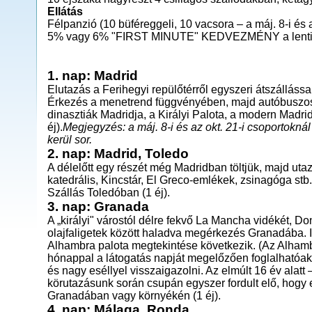
Ellátás
Félpanzió (10 büféreggeli, 10 vacsora – a máj. 8-i és 
5% vagy 6% "FIRST MINUTE" KEDVEZMÉNY a lenti á
1. nap: Madrid
Elutazás a Ferihegyi repülőtérről egyszeri átszállással
Érkezés a menetrend függvényében, majd autóbuszos
dinasztiák Madridja, a Királyi Palota, a modern Madri
éj).
Megjegyzés: a máj. 8-i és az okt. 21-i csoportokná
kerül sor.
2. nap: Madrid, Toledo
A délelőtt egy részét még Madridban töltjük, majd uta
katedrális, Kincstár, El Greco-emlékek, zsinagóga st
Szállás Toledóban (1 éj).
3. nap: Granada
A „királyi" várostól délre fekvő La Mancha vidékét, Do
olajfaligetek között haladva megérkezés Granadába. Is
Alhambra palota megtekintése következik. (Az Alhamb
hónappal a látogatás napját megelőzően foglalhatóak. E
és nagy eséllyel visszaigazolni. Az elmúlt 16 év alat
körutazásunk során csupán egyszer fordult elő, hogy 
Granadában vagy környékén (1 éj).
4. nap: Málaga, Ronda