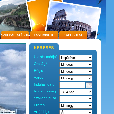
SZOLGÁLTATÁSOK
LAST MINUTE
KAPCSOLAT
KERESÉS
Utazás módja*
Ország*
Régió
Város
Indulási dátum
Rugalmasság
Szállás típusa
Ellátás
Ár (tól-ig)