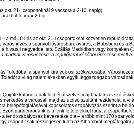
az okt. 21-i csoportoknál 9 vacsora a 2-10. napig).
rakból február 20-ig.
 – a máj. 8-i és az okt. 21-i csoportoknál közvetlen repülőjáratt
 városnézés a spanyol fővárosban: óváros, a Habsburg és a B
d a hivatali negyeddel stb. Szállás Madridban vagy környékén (
l a madridi városnézésre a repülőjárat későbbi érkezése miatt a
zás Toledóba, a spanyol királyok ősi székvárosába. Városnézés: 
b. Toledót a világ műemlékekben egyik leggazdagabb városának t
n Quijote kalandjainak földjét átszelve, majd hatalmas szőlőske
merkedés a várossal, majd az utolsó szultáni rezidencia, a vil
ra belépőfoglalásával kapcsolatos szabályozás szerint a belép
zért partnerirodánk is a fenti feltételekkel tudja a csoportbelép
t – a fenti szabályozás bevezetése óta – a több mint 170 spanyol
egy csoport csak részlegesen tudta az Alhambrát meglátogatni.