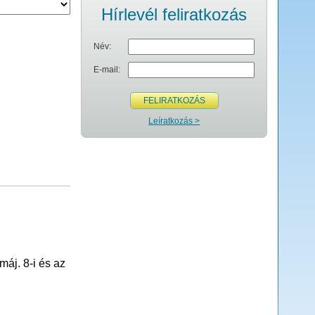
Hírlevél feliratkozás
Név:
E-mail:
FELIRATKOZÁS
Leíratkozás >
máj. 8-i és az