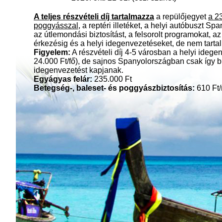
A teljes részvételi díj tartalmazza
a repülőjegyet
a 23
poggyásszal
, a reptéri illetéket, a helyi autóbuszt S
az útlemondási biztosítást, a felsorolt programokat, a
érkezésig és a helyi idegenvezetéseket, de nem tarta
Figyelem:
A részvételi díj 4-5 városban a helyi idege
24.000 Ft/fő), de sajnos Spanyolországban csak így b
idegenvezetést kapjanak.
Egyágyas felár:
235.000 Ft
Betegség-, baleset- és poggyászbiztosítás:
610 Ft