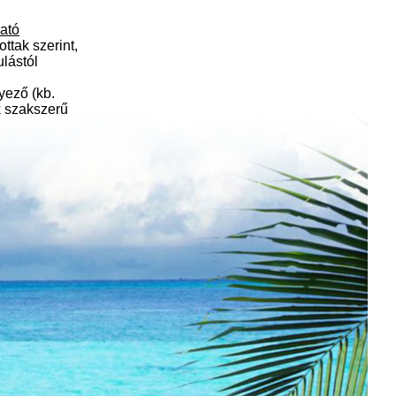
ható
ttak szerint,
ulástól
yező (kb.
k szakszerű