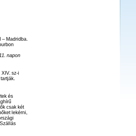
al – Madridba.
ourbon
1
 11. napon
XIV. sz-i
artják.
rtek és
ághírű
ők csak két
őket lekérni,
országi
)Szállás