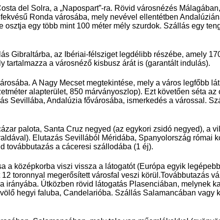
Costa del Solra, a „Napospart”-ra. Rövid városnézés Málagában,
 fekvésű Ronda városába, mely nevével ellentétben Andalúzián
e osztja egy több mint 100 méter mély szurdok. Szállás egy teng
ás Gibraltárba, az Ibériai-félsziget legdélibb részébe, amely 170
y tartalmazza a városnéző kisbusz árát is (garantált indulás).
árosába. A Nagy Mecset megtekintése, mely a város legfőbb lát
zetméter alapterület, 850 márványoszlop). Ezt követően séta az
zás Sevillába, Andalúzia fővárosába, ismerkedés a várossal. Sz
cázar palota, Santa Cruz negyed (az egykori zsidó negyed), a vi
raldával). Elutazás Sevillából Méridába, Spanyolország római k
továbbutazás a cáceresi szállodába (1 éj).
 a középkorba viszi vissza a látogatót (Európa egyik legépeb
12 toronnyal megerősített városfal veszi körül.Továbbutazás vá
ca irányába. Útközben rövid látogatás Plasenciában, melynek ka
bűvölő hegyi faluba, Candelarióba. Szállás Salamancában vagy 