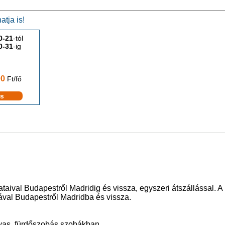
tja is!
0-21
-tól
0-31
-ig
00
Ft/fő
és
taival Budapestről Madridig és vissza, egyszeri átszállással. A 
tával Budapestről Madridba és vissza.
gyas, fürdőszobás szobákban.