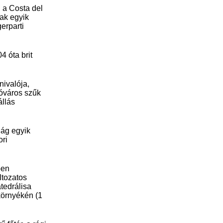
 a Costa del
ak egyik
erparti
4 óta brit
nivalója,
 óváros szűk
állás
lág egyik
ori
ben
ltozatos
tedrálisa
környékén (1