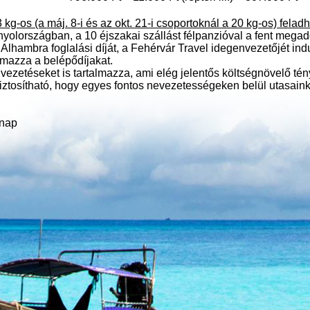
 kg-os (a máj. 8-i és az okt. 21-i csoportoknál a 20 kg-os) felad
panyolországban, a 10 éjszakai szállást félpanzióval a fent megado
z Alhambra foglalási díját, a Fehérvár Travel idegenvezetőjét ind
lmazza a belépődíjakat.
nvezetéseket is tartalmazza, ami elég jelentős költségnövelő tén
iztosítható, hogy egyes fontos nevezetességeken belül utasain
/nap