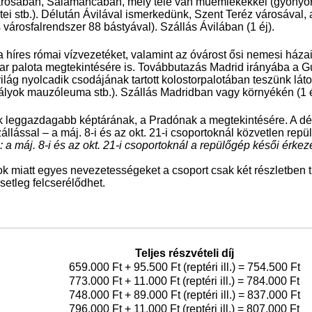
rosában, Salamancában, mely tele van műemlékekkel (gyönyörű 
tei stb.). Délután Ávilával ismerkedünk, Szent Teréz városával,
városfalrendszer 88 bástyával). Szállás Ávilában (1 éj).
híres római vízvezetéket, valamint az óvárost ősi nemesi háza
zar palota megtekintésére is. Továbbutazás Madrid irányába a 
ág nyolcadik csodájának tartott kolostorpalotában teszünk látog
rályok mauzóleuma stb.). Szállás Madridban vagy környékén (1 é
k leggazdagabb képtárának, a Pradónak a megtekintésére. A dé
állással – a máj. 8-i és az okt. 21-i csoportoknál közvetlen repül
a máj. 8-i és az okt. 21-i csoportoknál a repülőgép késői érkez
k miatt egyes nevezetességeket a csoport csak két részletben t
etleg felcserélődhet.
Teljes részvételi díj
659.000 Ft + 95.500 Ft (reptéri ill.) = 754.500 Ft
773.000 Ft + 11.000 Ft (reptéri ill.) = 784.000 Ft
748.000 Ft + 89.000 Ft (reptéri ill.) = 837.000 Ft
796.000 Ft + 11.000 Ft (reptéri ill.) = 807.000 Ft