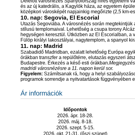
Délelőtt városnézés Spanyolország híres egyetemi vá
és az új katedrális, a Kagylók háza, az egyetem épüle
középkori városképét napjainkig megőrizte (2,5 km-es 
10. nap: Segovia, El Escorial
Utazás Segoviába. A városnézés során megtekintjük a 
stílusú templomaival. Lehetőség a csupa torony Alcá
hegységen keresztül. Útközben az El Escorialban, a vil
Fülöp királyi lakosztályai, nagytemplom, a spanyol ki
11. nap: Madrid
Szabadidő Madridban, ezalatt lehetőség Európa egyi
órákban transzfer a repülőtérre, elutazás egyszeri átsz
Budapestre. Érkezés a késő esti órákban.
Megjegyzés: 
madridi városnézésre a 11. napon kerül sor.
Figyelem:
Számítsanak rá, hogy a helyi szabályozáso
programok sorrendje a nyitvatartások függvényében es
Ár információk
Időpontok
2026. ápr. 18-28.
2026. máj. 8-18.
2026. szept. 5-15.
2026. okt. 21-31. (őszi szünet)