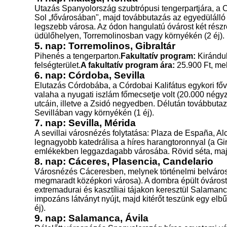
Utazás Spanyolország szubtrópusi tengerpartjára, a 
Sol „fővárosában", majd továbbutazás az egyedülálló
legszebb városa. Az ódon hangulatú óvárost két részr
üdülőhelyen, Torremolinosban vagy környékén (2 éj).
5. nap: Torremolinos, Gibraltár
Pihenés a tengerparton.
Fakultatív program:
Kirándul
felségterület.
A fakultatív program ára:
25.900 Ft, mel
6. nap: Córdoba, Sevilla
Elutazás Córdobába, a Córdobai Kalifátus egykori főv
valaha a nyugati iszlám főmecsetje volt (20.000 négy
utcáin, illetve a Zsidó negyedben. Délután továbbuta
Sevillában vagy környékén (1 éj).
7. nap: Sevilla, Mérida
A sevillai városnézés folytatása: Plaza de España, Al
legnagyobb katedrálisa a híres harangtoronnyal (a Gi
emlékekben leggazdagabb városába. Rövid séta, majd 
8. nap: Cáceres, Plasencia, Candelario
Városnézés Cáceresben, melynek történelmi belvárosa
megmaradt középkori városa). A dombra épült óvárost 
extremadurai és kasztíliai tájakon keresztül Salaman
impozáns látványt nyújt, majd kitérőt teszünk egy el
éj).
9. nap: Salamanca, Ávila