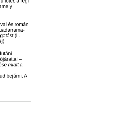
főtér, a régi
 amely
ival és román
Guadarrama-
atást (II.
j).
lutáni
őjárattal –
ése miatt a
ud bejárni. A