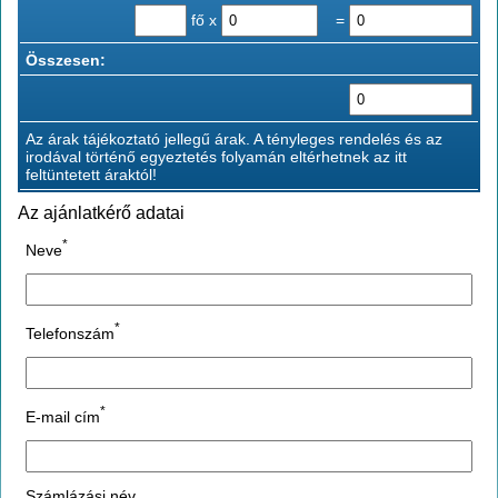
fő x
=
Összesen:
Az árak tájékoztató jellegű árak. A tényleges rendelés és az
irodával történő egyeztetés folyamán eltérhetnek az itt
feltüntetett áraktól!
Az ajánlatkérő adatai
*
Neve
*
Telefonszám
*
E-mail cím
Számlázási név