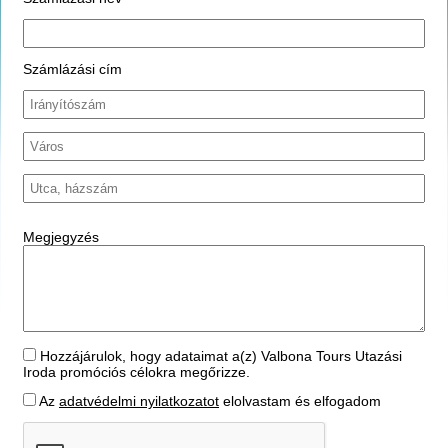
Számlázási cím
Megjegyzés
Hozzájárulok, hogy adataimat a(z) Valbona Tours Utazási
Iroda promóciós célokra megőrizze.
Az
adatvédelmi nyilatkozatot
elolvastam és elfogadom