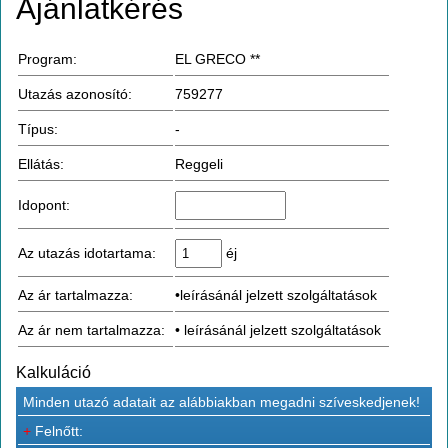
Ajánlatkérés
Program:
EL GRECO **
Utazás azonosító:
759277
Típus:
-
Ellátás:
Reggeli
Idopont:
Az utazás idotartama:
éj
Az ár tartalmazza:
•leírásánál jelzett szolgáltatások
Az ár nem tartalmazza:
• leírásánál jelzett szolgáltatások
Kalkuláció
Minden utazó adatait az alábbiakban megadni szíveskedjenek!
+
Felnőtt: