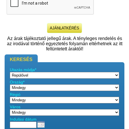
Az árak tájékoztató jellegű árak. A tényleges rendelés és
az irodával történő egyeztetés folyamán eltérhetnek az itt
feltüntetett áraktól!
KERESÉS
Utazás módja*
Ország*
Régió
Város
Indulási dátum