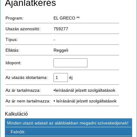
Ajánlatkérés
Program:
EL GRECO **
Utazás azonosító:
759277
Típus:
-
Ellátás:
Reggeli
Idopont:
Az utazás idotartama:
éj
Az ár tartalmazza:
•leírásánál jelzett szolgáltatások
Az ár nem tartalmazza:
• leírásánál jelzett szolgáltatások
Kalkuláció
Minden utazó adatait az alábbiakban megadni szíveskedjenek!
+
Felnőtt: