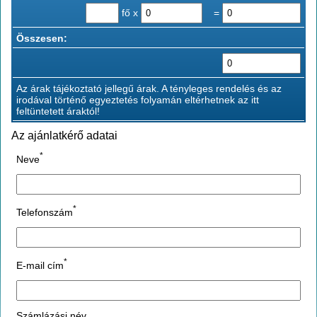
fő x
=
Összesen:
Az árak tájékoztató jellegű árak. A tényleges rendelés és az
irodával történő egyeztetés folyamán eltérhetnek az itt
feltüntetett áraktól!
Az ajánlatkérő adatai
*
Neve
*
Telefonszám
*
E-mail cím
Számlázási név