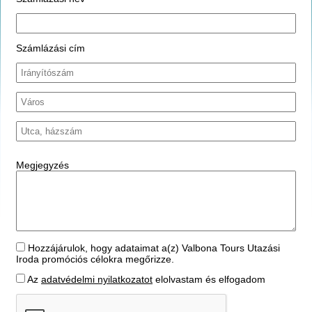
Számlázási cím
Megjegyzés
Hozzájárulok, hogy adataimat a(z) Valbona Tours Utazási
Iroda promóciós célokra megőrizze.
Az
adatvédelmi nyilatkozatot
elolvastam és elfogadom