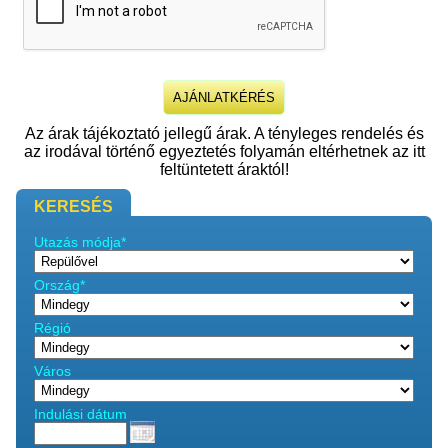
Az árak tájékoztató jellegű árak. A tényleges rendelés és
az irodával történő egyeztetés folyamán eltérhetnek az itt
feltüntetett áraktól!
KERESÉS
Utazás módja*
Ország*
Régió
Város
Indulási dátum