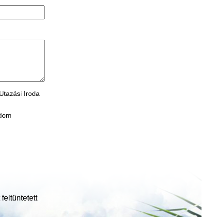
Utazási Iroda
adom
feltüntetett