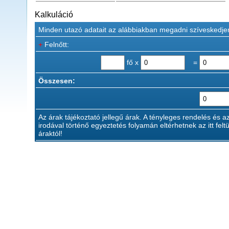
Kalkuláció
Minden utazó adatait az alábbiakban megadni szíveskedje
+
Felnőtt:
fő x
=
Összesen:
Az árak tájékoztató jellegű árak. A tényleges rendelés és a
irodával történő egyeztetés folyamán eltérhetnek az itt feltü
áraktól!