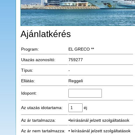
Ajánlatkérés
Program:
EL GRECO **
Utazás azonosító:
759277
Típus:
-
Ellátás:
Reggeli
Idopont:
Az utazás idotartama:
éj
Az ár tartalmazza:
•leírásánál jelzett szolgáltatások
Az ár nem tartalmazza:
• leírásánál jelzett szolgáltatások