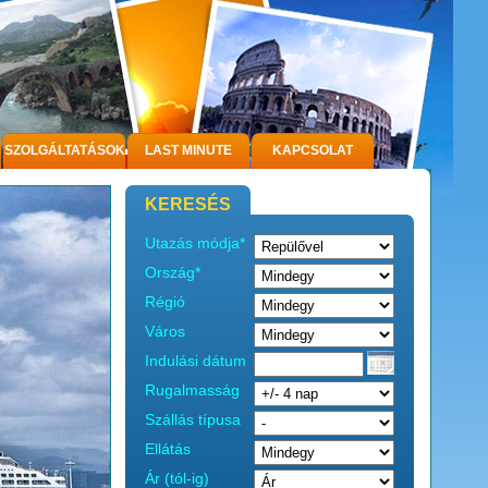
SZOLGÁLTATÁSOK
LAST MINUTE
KAPCSOLAT
KERESÉS
Utazás módja*
Ország*
Régió
Város
Indulási dátum
Rugalmasság
Szállás típusa
Ellátás
Ár (tól-ig)