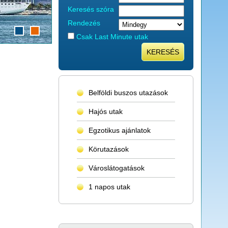
Keresés szóra
Rendezés
Csak Last Minute utak
KERESÉS
Belföldi buszos utazások
Hajós utak
Egzotikus ajánlatok
Körutazások
Városlátogatások
1 napos utak