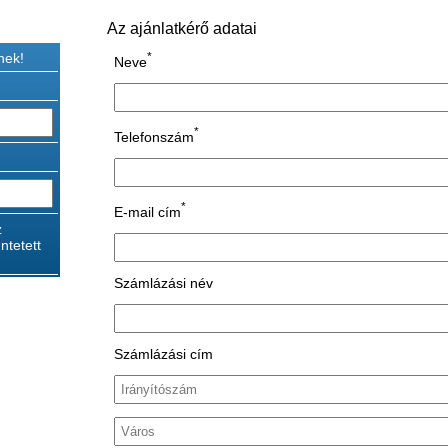
Az ajánlatkérő adatai
nek!
*
Neve
*
Telefonszám
*
E-mail cím
z
ntetett
Számlázási név
Számlázási cím