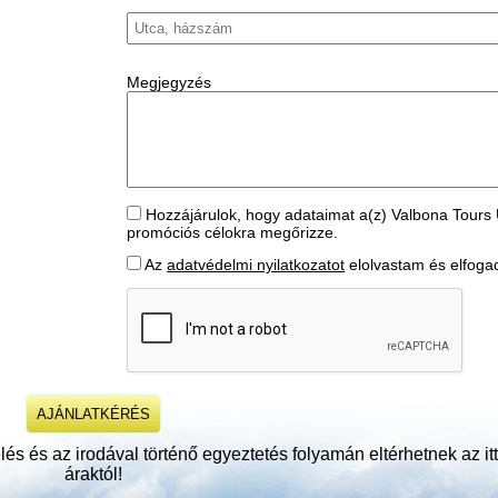
Megjegyzés
Hozzájárulok, hogy adataimat a(z) Valbona Tours 
promóciós célokra megőrizze.
Az
adatvédelmi nyilatkozatot
elolvastam és elfog
és és az irodával történő egyeztetés folyamán eltérhetnek az itt 
áraktól!