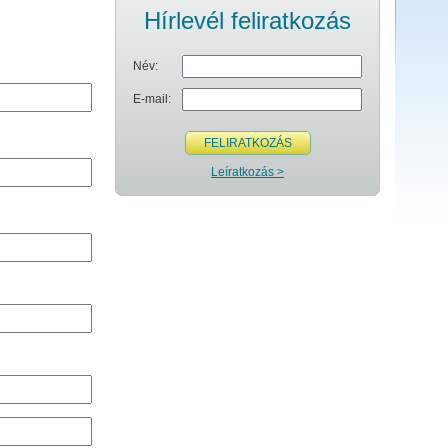
Hírlevél feliratkozás
Név:
E-mail:
FELIRATKOZÁS
Leíratkozás >