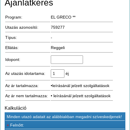
Ajánlatkérés
Program:
EL GRECO **
Utazás azonosító:
759277
Típus:
-
Ellátás:
Reggeli
Idopont:
Az utazás idotartama:
éj
Az ár tartalmazza:
•leírásánál jelzett szolgáltatások
Az ár nem tartalmazza:
• leírásánál jelzett szolgáltatások
Kalkuláció
Minden utazó adatait az alábbiakban megadni szíveskedjenek!
+
Felnőtt: