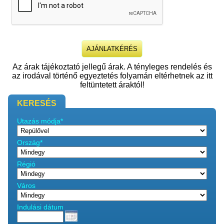
Az árak tájékoztató jellegű árak. A tényleges rendelés és
az irodával történő egyeztetés folyamán eltérhetnek az itt
feltüntetett áraktól!
KERESÉS
Utazás módja*
Ország*
Régió
Város
Indulási dátum