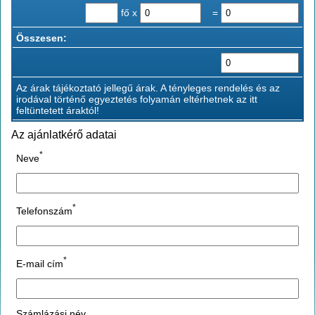
fő x
=
Összesen:
Az árak tájékoztató jellegű árak. A tényleges rendelés és az
irodával történő egyeztetés folyamán eltérhetnek az itt
feltüntetett áraktól!
Az ajánlatkérő adatai
*
Neve
*
Telefonszám
*
E-mail cím
Számlázási név