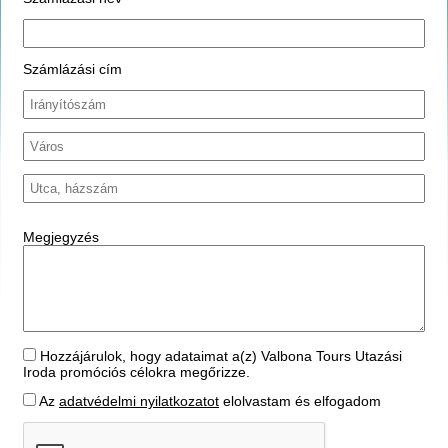
Számlázási cím
Megjegyzés
Hozzájárulok, hogy adataimat a(z) Valbona Tours Utazási
Iroda promóciós célokra megőrizze.
Az
adatvédelmi nyilatkozatot
elolvastam és elfogadom