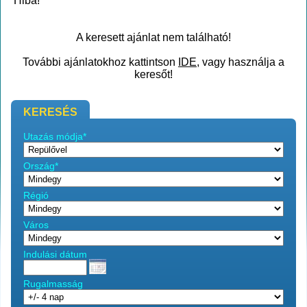
Hiba!
A keresett ajánlat nem található!
További ajánlatokhoz kattintson
IDE
, vagy használja a
keresőt!
KERESÉS
Utazás módja*
Ország*
Régió
Város
Indulási dátum
Rugalmasság