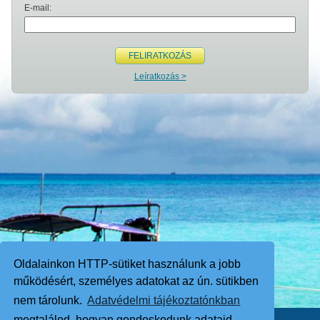
E-mail:
FELIRATKOZÁS
Leíratkozás >
Oldalainkon HTTP-sütiket használunk a jobb
működésért, személyes adatokat az ún. sütikben
nem tárolunk.
Adatvédelmi tájékoztatónkban
megtalálod, hogyan gondoskodunk adataid