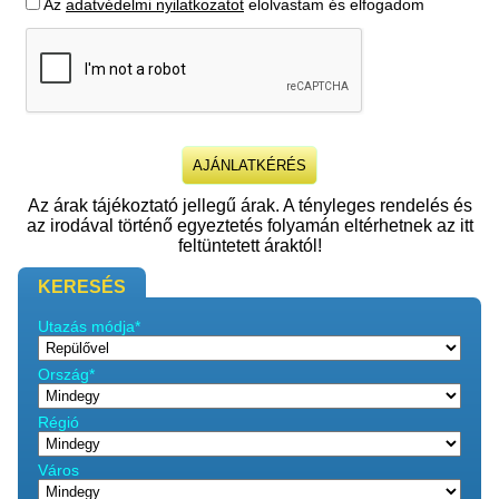
Az
adatvédelmi nyilatkozatot
elolvastam és elfogadom
Az árak tájékoztató jellegű árak. A tényleges rendelés és
az irodával történő egyeztetés folyamán eltérhetnek az itt
feltüntetett áraktól!
KERESÉS
Utazás módja*
Ország*
Régió
Város