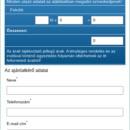
Minden utazó adatait az alábbiakban megadni szíveskedjenek!
+
Felnőtt:
fő x
=
Összesen:
Az árak tájékoztató jellegű árak. A tényleges rendelés és az
irodával történő egyeztetés folyamán eltérhetnek az itt
feltüntetett áraktól!
Az ajánlatkérő adatai
*
Neve
*
Telefonszám
*
E-mail cím