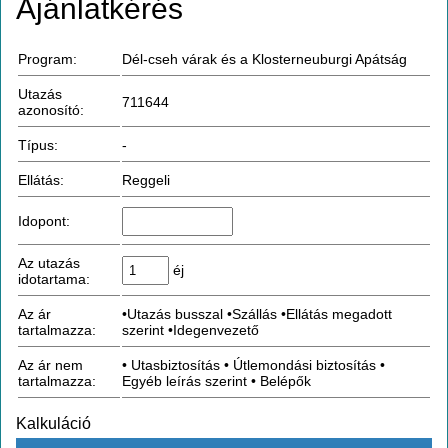
Ajánlatkérés
Program:
Dél-cseh várak és a Klosterneuburgi Apátság
Utazás
711644
azonosító:
Típus:
-
Ellátás:
Reggeli
Idopont:
Az utazás
éj
idotartama:
Az ár
•Utazás busszal •Szállás •Ellátás megadott
tartalmazza:
szerint •Idegenvezető
Az ár nem
• Utasbiztosítás • Útlemondási biztosítás •
tartalmazza:
Egyéb leírás szerint • Belépők
Kalkuláció