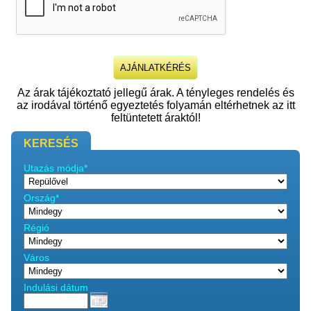
Az árak tájékoztató jellegű árak. A tényleges rendelés és
az irodával történő egyeztetés folyamán eltérhetnek az itt
feltüntetett áraktól!
KERESÉS
Utazás módja*
Ország*
Régió
Város
Indulási dátum