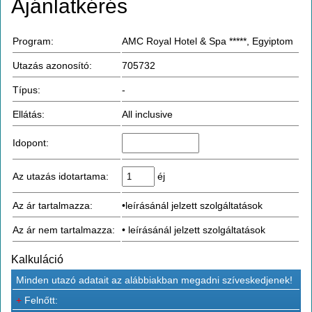
Ajánlatkérés
Program:
AMC Royal Hotel & Spa *****, Egyiptom
Utazás azonosító:
705732
Típus:
-
Ellátás:
All inclusive
Idopont:
Az utazás idotartama:
éj
Az ár tartalmazza:
•leírásánál jelzett szolgáltatások
Az ár nem tartalmazza:
• leírásánál jelzett szolgáltatások
Kalkuláció
Minden utazó adatait az alábbiakban megadni szíveskedjenek!
+
Felnőtt: