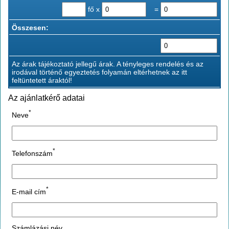
fő x
=
Összesen:
Az árak tájékoztató jellegű árak. A tényleges rendelés és az
irodával történő egyeztetés folyamán eltérhetnek az itt
feltüntetett áraktól!
Az ajánlatkérő adatai
*
Neve
*
Telefonszám
*
E-mail cím
Számlázási név