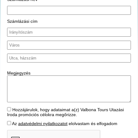
Számlázási cím
Megjegyzés
Hozzájárulok, hogy adataimat a(z) Valbona Tours Utazási
Iroda promóciós célokra megőrizze.
Az
adatvédelmi nyilatkozatot
elolvastam és elfogadom