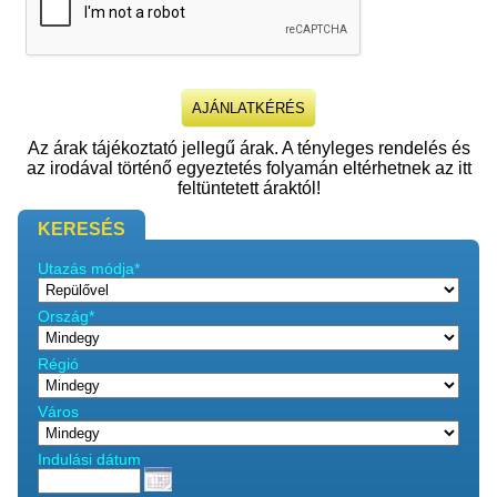
Az árak tájékoztató jellegű árak. A tényleges rendelés és
az irodával történő egyeztetés folyamán eltérhetnek az itt
feltüntetett áraktól!
KERESÉS
Utazás módja*
Ország*
Régió
Város
Indulási dátum