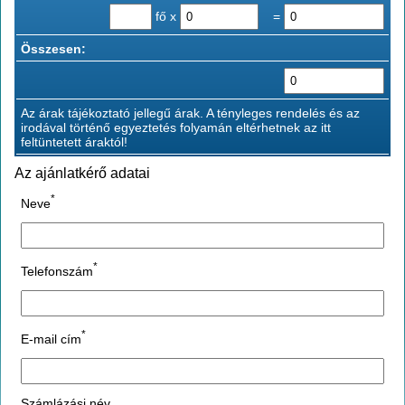
fő x
=
Összesen:
Az árak tájékoztató jellegű árak. A tényleges rendelés és az
irodával történő egyeztetés folyamán eltérhetnek az itt
feltüntetett áraktól!
Az ajánlatkérő adatai
*
Neve
*
Telefonszám
*
E-mail cím
Számlázási név