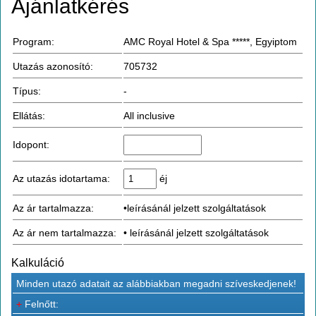
Ajánlatkérés
Program:
AMC Royal Hotel & Spa *****, Egyiptom
Utazás azonosító:
705732
Típus:
-
Ellátás:
All inclusive
Idopont:
Az utazás idotartama:
éj
Az ár tartalmazza:
•leírásánál jelzett szolgáltatások
Az ár nem tartalmazza:
• leírásánál jelzett szolgáltatások
Kalkuláció
Minden utazó adatait az alábbiakban megadni szíveskedjenek!
+
Felnőtt: