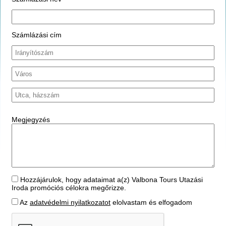
Számlázási cím
Megjegyzés
Hozzájárulok, hogy adataimat a(z) Valbona Tours Utazási
Iroda promóciós célokra megőrizze.
Az
adatvédelmi nyilatkozatot
elolvastam és elfogadom