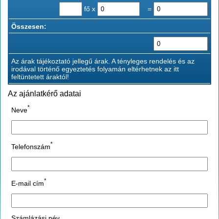
fő x
=
Összesen:
Az árak tájékoztató jellegű árak. A tényleges rendelés és az
irodával történő egyeztetés folyamán eltérhetnek az itt
feltüntetett áraktól!
Az ajánlatkérő adatai
*
Neve
*
Telefonszám
*
E-mail cím
Számlázási név