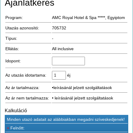
Ajánlatkérés
Program:
AMC Royal Hotel & Spa *****, Egyiptom
Utazás azonosító:
705732
Típus:
-
Ellátás:
All inclusive
Idopont:
Az utazás idotartama:
éj
Az ár tartalmazza:
•leírásánál jelzett szolgáltatások
Az ár nem tartalmazza:
• leírásánál jelzett szolgáltatások
Kalkuláció
Minden utazó adatait az alábbiakban megadni szíveskedjenek!
+
Felnőtt: