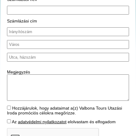
Számlázási cím
Megjegyzés
Hozzájárulok, hogy adataimat a(z) Valbona Tours Utazási
Iroda promóciós célokra megőrizze.
Az
adatvédelmi nyilatkozatot
elolvastam és elfogadom