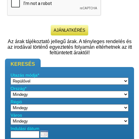
Az árak tájékoztató jellegű árak. A tényleges rendelés és
az irodával történő egyeztetés folyamán eltérhetnek az itt
feltüntetett áraktól!
KERESÉS
Utazás módja*
Ország*
Régió
Város
Indulási dátum