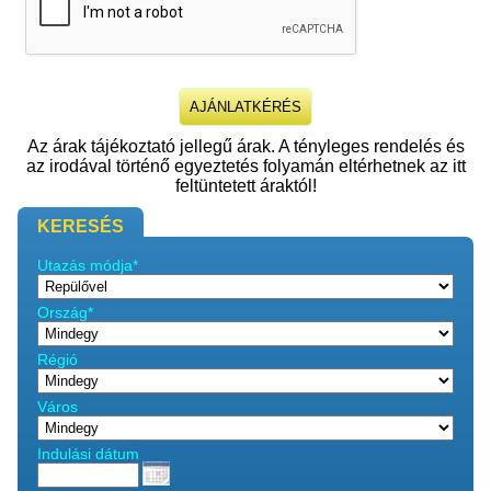
Az árak tájékoztató jellegű árak. A tényleges rendelés és
az irodával történő egyeztetés folyamán eltérhetnek az itt
feltüntetett áraktól!
KERESÉS
Utazás módja*
Ország*
Régió
Város
Indulási dátum