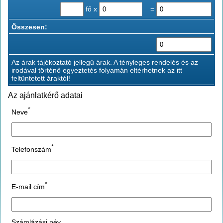
fő x
=
Összesen:
Az árak tájékoztató jellegű árak. A tényleges rendelés és az
irodával történő egyeztetés folyamán eltérhetnek az itt
feltüntetett áraktól!
Az ajánlatkérő adatai
*
Neve
*
Telefonszám
*
E-mail cím
Számlázási név