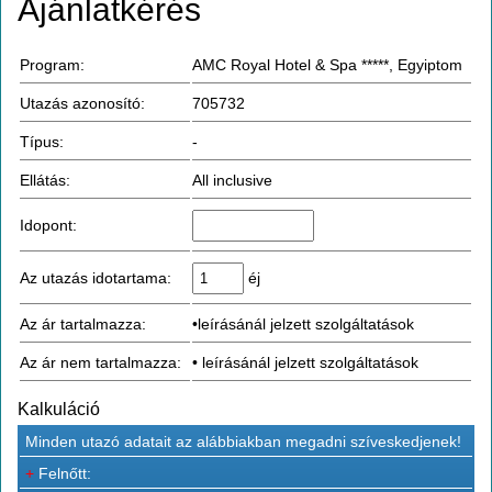
Ajánlatkérés
Program:
AMC Royal Hotel & Spa *****, Egyiptom
Utazás azonosító:
705732
Típus:
-
Ellátás:
All inclusive
Idopont:
Az utazás idotartama:
éj
Az ár tartalmazza:
•leírásánál jelzett szolgáltatások
Az ár nem tartalmazza:
• leírásánál jelzett szolgáltatások
Kalkuláció
Minden utazó adatait az alábbiakban megadni szíveskedjenek!
+
Felnőtt: