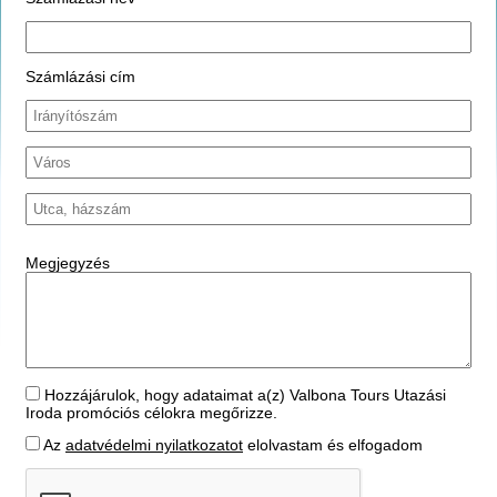
Számlázási cím
Megjegyzés
Hozzájárulok, hogy adataimat a(z) Valbona Tours Utazási
Iroda promóciós célokra megőrizze.
Az
adatvédelmi nyilatkozatot
elolvastam és elfogadom