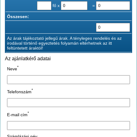
fő x
=
Összesen:
Az árak tájékoztató jellegű árak. A tényleges rendelés és az
irodával történő egyeztetés folyamán eltérhetnek az itt
feltüntetett áraktól!
Az ajánlatkérő adatai
*
Neve
*
Telefonszám
*
E-mail cím
Számlázási név