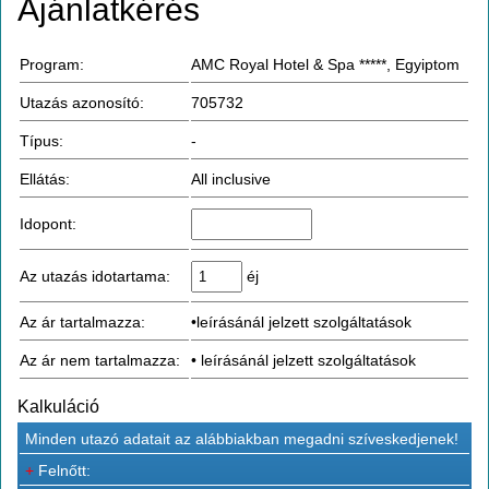
Ajánlatkérés
Program:
AMC Royal Hotel & Spa *****, Egyiptom
Utazás azonosító:
705732
Típus:
-
Ellátás:
All inclusive
Idopont:
Az utazás idotartama:
éj
Az ár tartalmazza:
•leírásánál jelzett szolgáltatások
Az ár nem tartalmazza:
• leírásánál jelzett szolgáltatások
Kalkuláció
Minden utazó adatait az alábbiakban megadni szíveskedjenek!
+
Felnőtt: