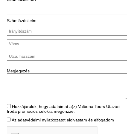
Számlázási cím
Megjegyzés
Hozzájárulok, hogy adataimat a(z) Valbona Tours Utazási
Iroda promóciós célokra megőrizze.
Az
adatvédelmi nyilatkozatot
elolvastam és elfogadom