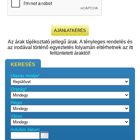
Az árak tájékoztató jellegű árak. A tényleges rendelés és
az irodával történő egyeztetés folyamán eltérhetnek az itt
feltüntetett áraktól!
KERESÉS
Utazás módja*
Ország*
Régió
Város
Indulási dátum