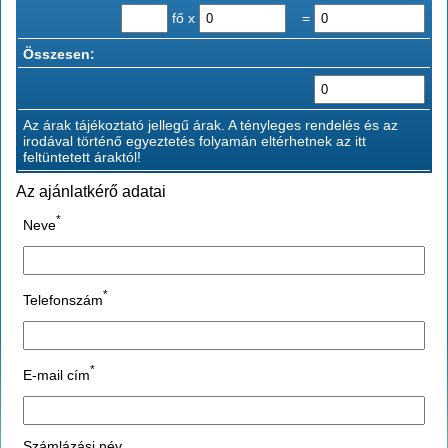
fő x
=
Összesen:
Az árak tájékoztató jellegű árak. A tényleges rendelés és az
irodával történő egyeztetés folyamán eltérhetnek az itt
feltüntetett áraktól!
Az ajánlatkérő adatai
*
Neve
*
Telefonszám
*
E-mail cím
Számlázási név