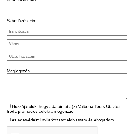
Számlázási cím
Megjegyzés
Hozzájárulok, hogy adataimat a(z) Valbona Tours Utazási
Iroda promóciós célokra megőrizze.
Az
adatvédelmi nyilatkozatot
elolvastam és elfogadom