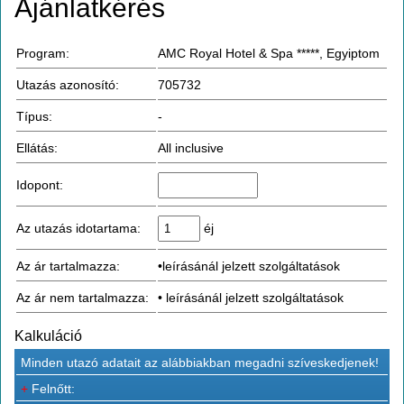
Ajánlatkérés
Program:
AMC Royal Hotel & Spa *****, Egyiptom
Utazás azonosító:
705732
Típus:
-
Ellátás:
All inclusive
Idopont:
Az utazás idotartama:
éj
Az ár tartalmazza:
•leírásánál jelzett szolgáltatások
Az ár nem tartalmazza:
• leírásánál jelzett szolgáltatások
Kalkuláció
Minden utazó adatait az alábbiakban megadni szíveskedjenek!
+
Felnőtt: