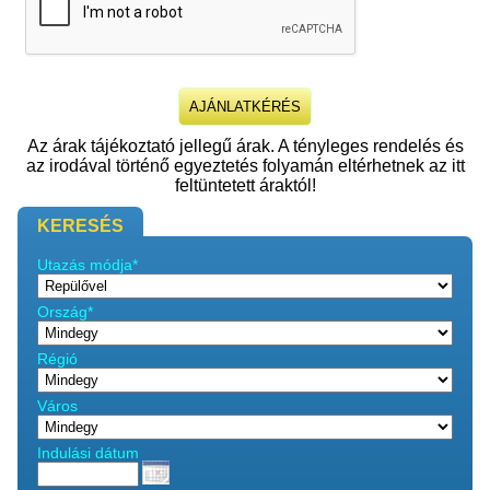
Az árak tájékoztató jellegű árak. A tényleges rendelés és
az irodával történő egyeztetés folyamán eltérhetnek az itt
feltüntetett áraktól!
KERESÉS
Utazás módja*
Ország*
Régió
Város
Indulási dátum