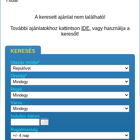
Hiba!
A keresett ajánlat nem található!
További ajánlatokhoz kattintson
IDE
, vagy használja a
keresőt!
KERESÉS
Utazás módja*
Ország*
Régió
Város
Indulási dátum
Rugalmasság