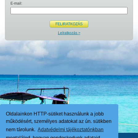
E-mail:
FELIRATKOZÁS
Leíratkozás >
Oldalainkon HTTP-sütiket használunk a jobb
működésért, személyes adatokat az ún. sütikben
nem tárolunk.
Adatvédelmi tájékoztatónkban
megtalálod, hogyan gondoskodunk adataid