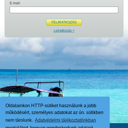
E-mail:
FELIRATKOZÁS
Leíratkozás >
Oldalainkon HTTP-sütiket használunk a jobb
működésért, személyes adatokat az ún. sütikben
nem tárolunk.
Adatvédelmi tájékoztatónkban
megtalálod, hogyan gondoskodunk adataid