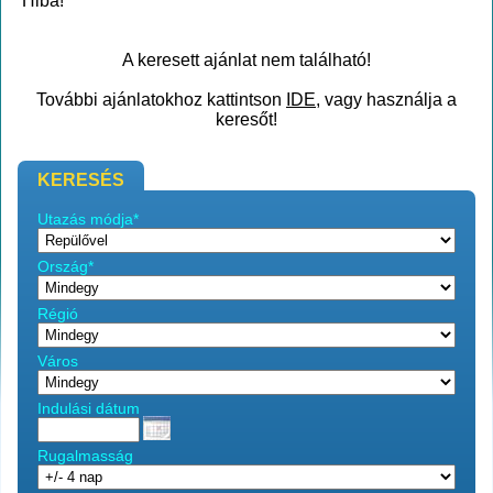
Hiba!
A keresett ajánlat nem található!
További ajánlatokhoz kattintson
IDE
, vagy használja a
keresőt!
KERESÉS
Utazás módja*
Ország*
Régió
Város
Indulási dátum
Rugalmasság