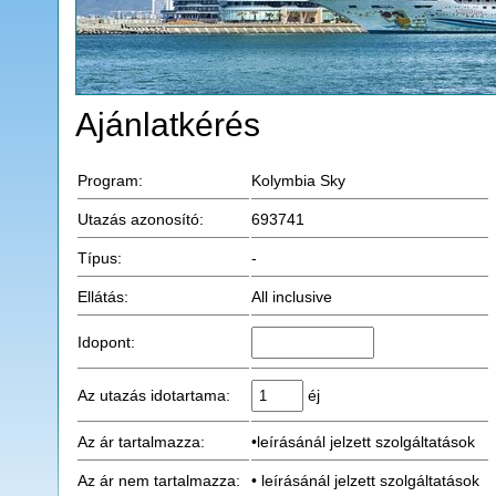
Ajánlatkérés
Program:
Kolymbia Sky
Utazás azonosító:
693741
Típus:
-
Ellátás:
All inclusive
Idopont:
Az utazás idotartama:
éj
Az ár tartalmazza:
•leírásánál jelzett szolgáltatások
Az ár nem tartalmazza:
• leírásánál jelzett szolgáltatások