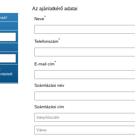
Az ajánlatkérő adatai
nek!
*
Neve
*
Telefonszám
*
E-mail cím
z
ntetett
Számlázási név
Számlázási cím