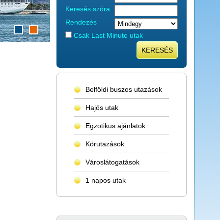
Keresés szóra
Rendezés
Csak Last Minute utak
KERESÉS
Belföldi buszos utazások
Hajós utak
Egzotikus ajánlatok
Körutazások
Városlátogatások
1 napos utak