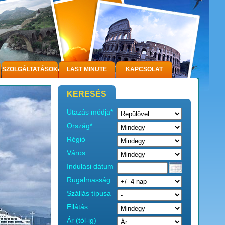
SZOLGÁLTATÁSOK
LAST MINUTE
KAPCSOLAT
KERESÉS
Utazás módja*
Ország*
Régió
Város
Indulási dátum
Rugalmasság
Szállás típusa
Ellátás
Ár (tól-ig)