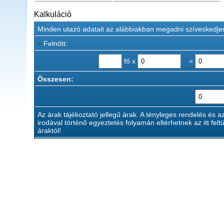
Kalkuláció
Minden utazó adatait az alábbiakban megadni szíveskedje
+
Felnőtt:
fő x
=
Összesen:
Az árak tájékoztató jellegű árak. A tényleges rendelés és a
irodával történő egyeztetés folyamán eltérhetnek az itt feltü
áraktól!