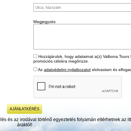
Megjegyzés
Hozzájárulok, hogy adataimat a(z) Valbona Tours 
promóciós célokra megőrizze.
Az
adatvédelmi nyilatkozatot
elolvastam és elfog
és és az irodával történő egyeztetés folyamán eltérhetnek az itt 
áraktól!