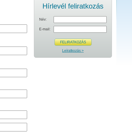
Hírlevél feliratkozás
Név:
E-mail:
FELIRATKOZÁS
Leíratkozás >