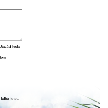
Utazási Iroda
adom
feltüntetett