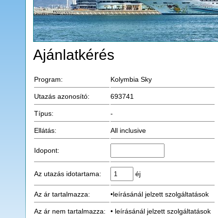
Ajánlatkérés
Program:
Kolymbia Sky
Utazás azonosító:
693741
Típus:
-
Ellátás:
All inclusive
Idopont:
Az utazás idotartama:
éj
Az ár tartalmazza:
•leírásánál jelzett szolgáltatások
Az ár nem tartalmazza:
• leírásánál jelzett szolgáltatások