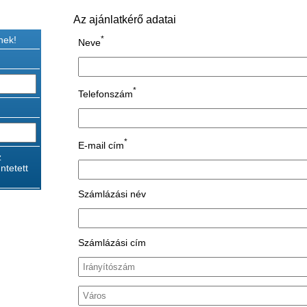
Az ajánlatkérő adatai
nek!
*
Neve
*
Telefonszám
*
E-mail cím
z
ntetett
Számlázási név
Számlázási cím