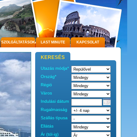
SZOLGÁLTATÁSOK
LAST MINUTE
KAPCSOLAT
KERESÉS
Utazás módja*
Ország*
Régió
Város
Indulási dátum
Rugalmasság
Szállás típusa
Ellátás
Ár (tól-ig)