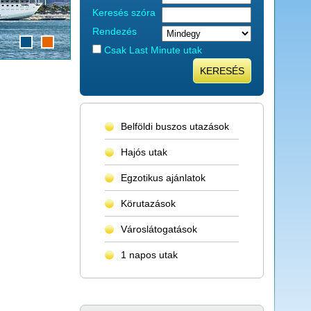
Keresés szóra
Rendezés
Csak Last Minute utak
KERESÉS
Belföldi buszos utazások
Hajós utak
Egzotikus ajánlatok
Körutazások
Városlátogatások
1 napos utak