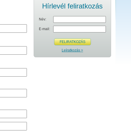
Hírlevél feliratkozás
Név:
E-mail:
FELIRATKOZÁS
Leíratkozás >