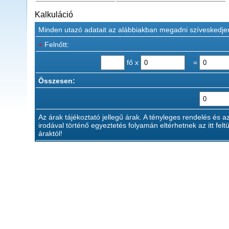
Kalkuláció
Minden utazó adatait az alábbiakban megadni szíveskedje
+
Felnőtt:
fő x
=
Összesen:
Az árak tájékoztató jellegű árak. A tényleges rendelés és a
irodával történő egyeztetés folyamán eltérhetnek az itt feltü
áraktól!