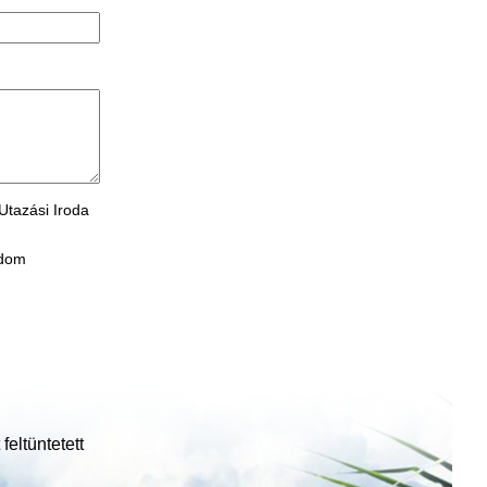
Utazási Iroda
adom
feltüntetett