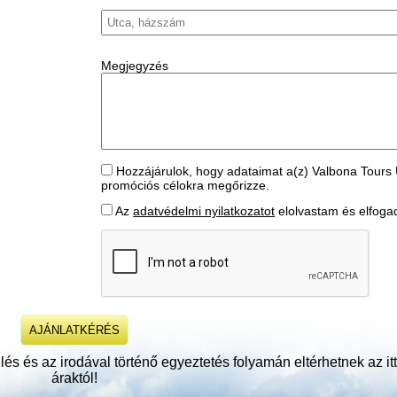
Megjegyzés
Hozzájárulok, hogy adataimat a(z) Valbona Tours 
promóciós célokra megőrizze.
Az
adatvédelmi nyilatkozatot
elolvastam és elfog
és és az irodával történő egyeztetés folyamán eltérhetnek az itt 
áraktól!