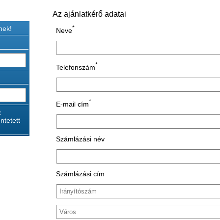
Az ajánlatkérő adatai
nek!
*
Neve
*
Telefonszám
*
E-mail cím
z
ntetett
Számlázási név
Számlázási cím