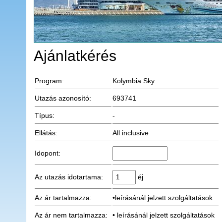
Ajánlatkérés
Program:
Kolymbia Sky
Utazás azonosító:
693741
Típus:
-
Ellátás:
All inclusive
Idopont:
Az utazás idotartama:
éj
Az ár tartalmazza:
•leírásánál jelzett szolgáltatások
Az ár nem tartalmazza:
• leírásánál jelzett szolgáltatások