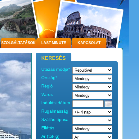
SZOLGÁLTATÁSOK
LAST MINUTE
KAPCSOLAT
KERESÉS
Utazás módja*
Ország*
Régió
Város
Indulási dátum
Rugalmasság
Szállás típusa
Ellátás
Ár (tól-ig)