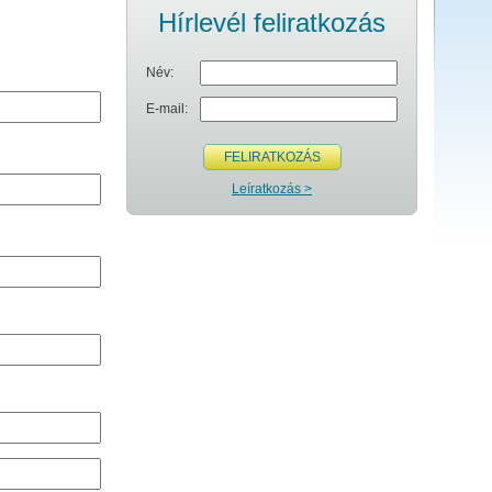
Hírlevél feliratkozás
Név:
E-mail:
FELIRATKOZÁS
Leíratkozás >