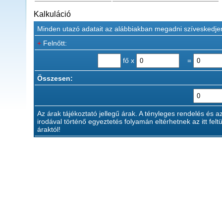
Kalkuláció
Minden utazó adatait az alábbiakban megadni szíveskedje
+
Felnőtt:
fő x
=
Összesen:
Az árak tájékoztató jellegű árak. A tényleges rendelés és a
irodával történő egyeztetés folyamán eltérhetnek az itt feltü
áraktól!