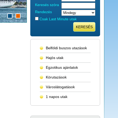
Keresés szóra
Rendezés
Csak Last Minute utak
KERESÉS
Belföldi buszos utazások
Hajós utak
Egzotikus ajánlatok
Körutazások
Városlátogatások
1 napos utak