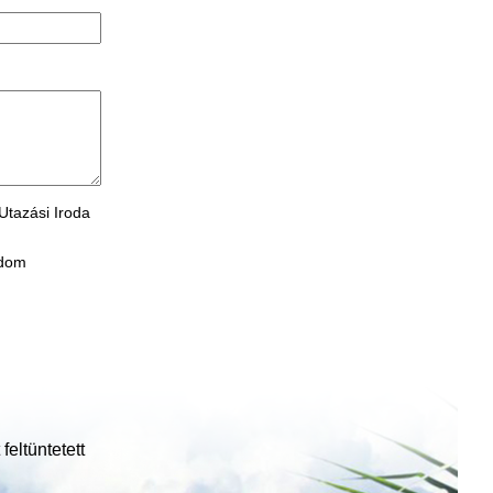
Utazási Iroda
adom
feltüntetett