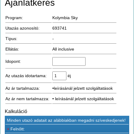
Ajánlatkérés
Program:
Kolymbia Sky
Utazás azonosító:
693741
Típus:
-
Ellátás:
All inclusive
Idopont:
Az utazás idotartama:
éj
Az ár tartalmazza:
•leírásánál jelzett szolgáltatások
Az ár nem tartalmazza:
• leírásánál jelzett szolgáltatások
Kalkuláció
Minden utazó adatait az alábbiakban megadni szíveskedjenek!
+
Felnőtt: