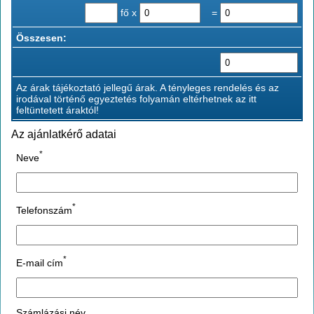
fő x
=
Összesen:
Az árak tájékoztató jellegű árak. A tényleges rendelés és az
irodával történő egyeztetés folyamán eltérhetnek az itt
feltüntetett áraktól!
Az ajánlatkérő adatai
*
Neve
*
Telefonszám
*
E-mail cím
Számlázási név