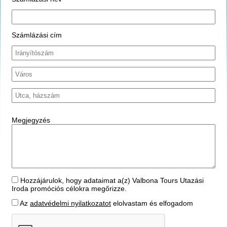
Számlázási cím
Megjegyzés
Hozzájárulok, hogy adataimat a(z) Valbona Tours Utazási
Iroda promóciós célokra megőrizze.
Az
adatvédelmi nyilatkozatot
elolvastam és elfogadom