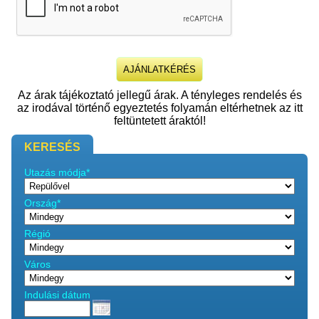
Az árak tájékoztató jellegű árak. A tényleges rendelés és
az irodával történő egyeztetés folyamán eltérhetnek az itt
feltüntetett áraktól!
KERESÉS
Utazás módja*
Ország*
Régió
Város
Indulási dátum