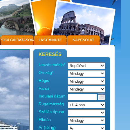
SZOLGÁLTATÁSOK
LAST MINUTE
KAPCSOLAT
KERESÉS
Utazás módja*
Ország*
Régió
Város
Indulási dátum
Rugalmasság
Szállás típusa
Ellátás
Ár (tól-ig)