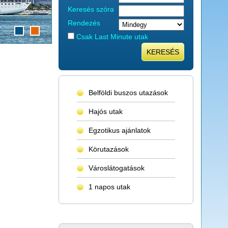
Keresés szóra
Rendezés
Csak Last Minute utak
KERESÉS
Belföldi buszos utazások
Hajós utak
Egzotikus ajánlatok
Körutazások
Városlátogatások
1 napos utak