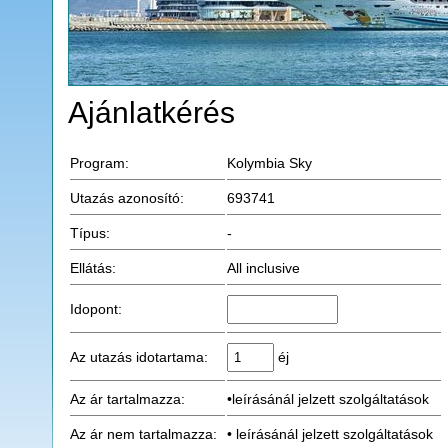
Ajánlatkérés
Program:
Kolymbia Sky
Utazás azonosító:
693741
Típus:
-
Ellátás:
All inclusive
Idopont:
Az utazás idotartama:
éj
Az ár tartalmazza:
•leírásánál jelzett szolgáltatások
Az ár nem tartalmazza:
• leírásánál jelzett szolgáltatások