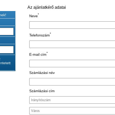
Az ajánlatkérő adatai
nek!
*
Neve
*
Telefonszám
*
E-mail cím
z
ntetett
Számlázási név
Számlázási cím