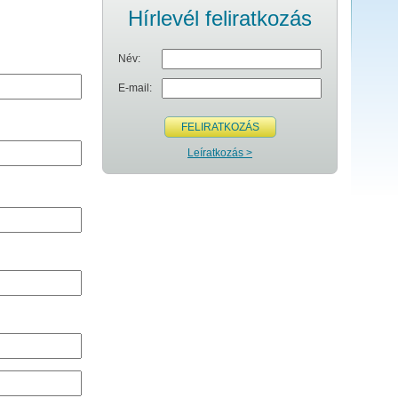
Hírlevél feliratkozás
Név:
E-mail:
FELIRATKOZÁS
Leíratkozás >