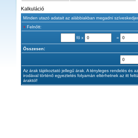
Kalkuláció
Minden utazó adatait az alábbiakban megadni szíveskedje
+
Felnőtt:
fő x
=
Összesen:
Az árak tájékoztató jellegű árak. A tényleges rendelés és a
irodával történő egyeztetés folyamán eltérhetnek az itt feltü
áraktól!