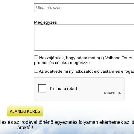
Megjegyzés
Hozzájárulok, hogy adataimat a(z) Valbona Tours 
promóciós célokra megőrizze.
Az
adatvédelmi nyilatkozatot
elolvastam és elfog
és és az irodával történő egyeztetés folyamán eltérhetnek az itt 
áraktól!