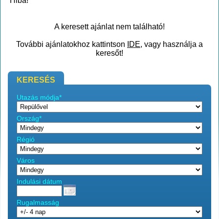
Hiba!
A keresett ajánlat nem található!
További ajánlatokhoz kattintson
IDE
, vagy használja a
keresőt!
KERESÉS
Utazás módja*
Ország*
Régió
Város
Indulási dátum
Rugalmasság