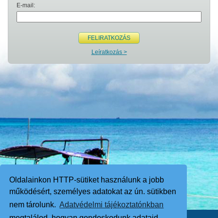
E-mail:
FELIRATKOZÁS
Leíratkozás >
Oldalainkon HTTP-sütiket használunk a jobb
működésért, személyes adatokat az ún. sütikben
nem tárolunk.
Adatvédelmi tájékoztatónkban
megtalálod, hogyan gondoskodunk adataid