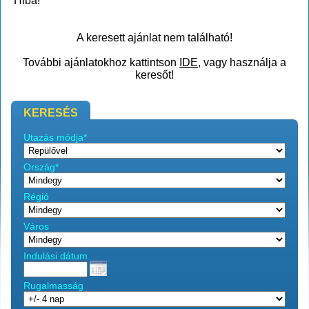
Hiba!
A keresett ajánlat nem található!
További ajánlatokhoz kattintson
IDE
, vagy használja a
keresőt!
KERESÉS
Utazás módja*
Ország*
Régió
Város
Indulási dátum
Rugalmasság