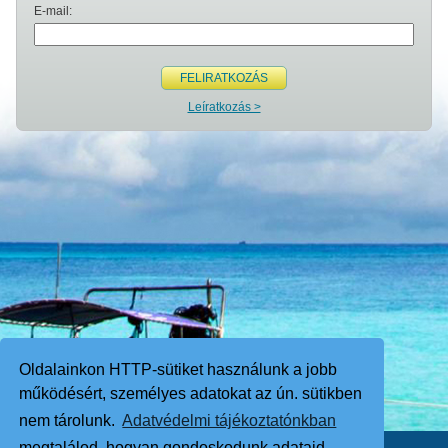
E-mail:
FELIRATKOZÁS
Leíratkozás >
Oldalainkon HTTP-sütiket használunk a jobb
működésért, személyes adatokat az ún. sütikben
nem tárolunk.
Adatvédelmi tájékoztatónkban
megtalálod, hogyan gondoskodunk adataid