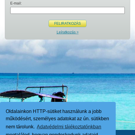
E-mail:
FELIRATKOZÁS
Leíratkozás >
Oldalainkon HTTP-sütiket használunk a jobb
működésért, személyes adatokat az ún. sütikben
nem tárolunk.
Adatvédelmi tájékoztatónkban
megtalálod, hogyan gondoskodunk adataid