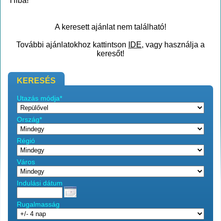
Hiba!
A keresett ajánlat nem található!
További ajánlatokhoz kattintson
IDE
, vagy használja a
keresőt!
KERESÉS
Utazás módja*
Ország*
Régió
Város
Indulási dátum
Rugalmasság