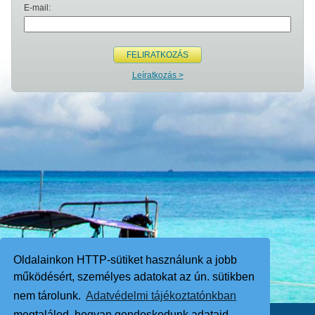
E-mail:
FELIRATKOZÁS
Leíratkozás >
Oldalainkon HTTP-sütiket használunk a jobb
működésért, személyes adatokat az ún. sütikben
nem tárolunk.
Adatvédelmi tájékoztatónkban
megtalálod, hogyan gondoskodunk adataid