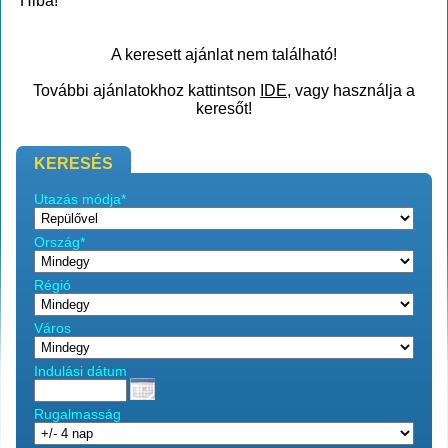
Hiba!
A keresett ajánlat nem található!
További ajánlatokhoz kattintson
IDE
, vagy használja a
keresőt!
KERESÉS
Utazás módja*
Ország*
Régió
Város
Indulási dátum
Rugalmasság