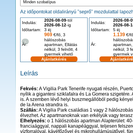
Az időpontokat oldalirányú "seprő" mozdulattal lapozha
2026-08-09
-tól
2026-08-0
Indulás:
Indulás:
2026-08-12
-ig
2026-08-1
Időtartam:
3 éj
Időtartam:
5 éj
969
1.139
€/fő, 3
€/fő
hálószobás
hálószobá
‹
Ár:
Ár:
apartman, Ellátás
apartman, 
nélkül, 3 felnőtt, 4
nélkül, 3 f
gyermek vihető
gyermek v
Ajánlatkérés
Ajánlatkér
Leírás
Fekvés:
A Vigilia Park Tenerife nyugati részén, Puer
nyílik a gigantesi sziklafalra és La Gomera szigetére.
is. A szemben lévő helyi buszmegállóból pedig kénye
de la Arena strandra is.
Szállás:
A Vigilia Park családias 1 vagy 2 hálószobá
élvezhet. Az apartmanoknak van erkélyük vagy teraszu
Elhelyezés:
o 1 hálószobás apartman Alapterület: 40
franciaággyal, nappali kanapéággyal, teljesen felszere
vízforralóval, kávéfőzővel és mikrohullámúsütővel, fü