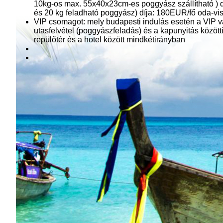
10kg-os max. 55x40x23cm-es poggyász szállítható ) d
és 20 kg feladható poggyász) díja: 180EUR/fő oda-vis
VIP csomagot: mely budapesti indulás esetén a VIP vár
utasfelvétel (poggyászfeladás) és a kapunyitás közötti
repülőtér és a hotel között mindkétirányban