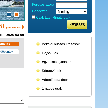
Keresés szóra
Rendezés
Csak Last Minute utak
KERESÉS
tól
(355.042 Ft)
ulás
2026-08-09
Belföldi buszos utazások
atkérés
időpontok
Hajós utak
Egzotikus ajánlatok
Körutazások
Városlátogatások
1 napos utak