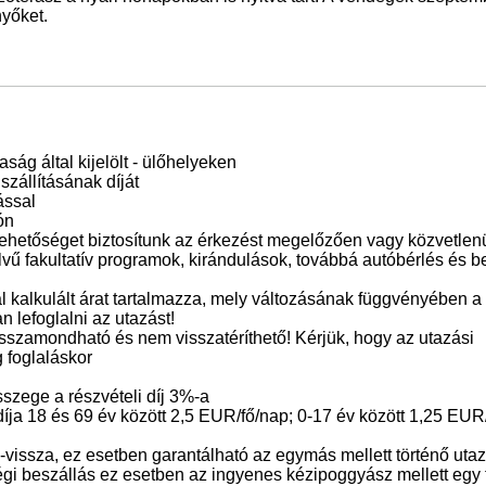
yőket.
aság által kijelölt - ülőhelyeken
zállításának díját
ással
ón
lehetőséget biztosítunk az érkezést megelőzően vagy közvetlenü
elvű fakultatív programok, kirándulások, továbbá autóbérlés és 
l kalkulált árat tartalmazza, mely változásának függvényében a 
 lefoglalni az utazást!
sszamondható és nem visszatéríthető! Kérjük, hogy az utazási
 foglaláskor
sszege a részvételi díj 3%-a
íja 18 és 69 év között 2,5 EUR/fő/nap; 0-17 év között 1,25 EUR
vissza, ez esetben garantálható az egymás mellett történő uta
égi beszállás ez esetben az ingyenes kézipoggyász mellett egy