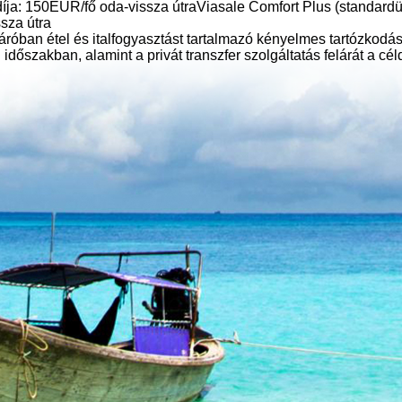
íja: 150EUR/fő oda-vissza útraViasale Comfort Plus (standardü
sza útra
óban étel és italfogyasztást tartalmazó kényelmes tartózkodást
 időszakban, alamint a privát transzfer szolgáltatás felárát a cé