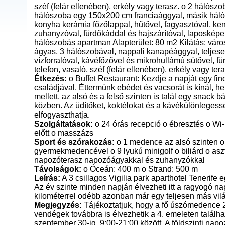
széf (felár ellenében), erkély vagy terasz. o 2 hálósz
hálószoba egy 150x200 cm franciaággyal, másik hálós
konyha kerámia főzőlappal, hűtővel, fagyasztóval, ken
zuhanyzóval, fürdőkáddal és hajszárítóval, laposképern
hálószobás apartman Alapterület: 80 m2 Kilátás: vár
ágyas, 3 hálószobával, nappali kanapéággyal, teljesen
vízforralóval, kávéfőzővel és mikrohullámú sütővel, 
telefon, vasaló, széf (felár ellenében), erkély vagy tera
Étkezés:
o Buffet Restaurant: Kezdje a napját egy fin
családjával. Éttermünk ebédet és vacsorát is kínál, 
mellett, az alsó és a felső szinten is talál egy snack b
közben. Az üdítőket, koktélokat és a kávékülönlegess
elfogyaszthatja.
Szolgáltatások:
o 24 órás recepció o ébresztés o Wi-F
előtt o masszázs
Sport és szórakozás:
o 1 medence az alsó szinten o 
gyermekmedencével o 9 lyukú minigolf o biliárd o aszt
napozóterasz napozóágyakkal és zuhanyzókkal
Távolságok:
o Óceán: 400 m o Strand: 500 m
Leírás:
A 3 csillagos Vigilia park aparthotel Tenerife
Az év szinte minden napján élvezheti itt a ragyogó na
kilométerrel odébb azonban már egy teljesen más vilá
Megjegyzés:
Tájékoztatjuk, hogy a fő úszómedence 202
vendégek továbbra is élvezhetik a 4. emeleten találha
szeptember 30-ig, 9:00-21:00 között. A földszinti nap