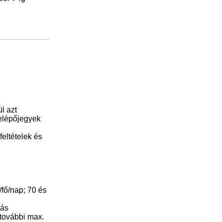
l azt
belépőjegyek
feltételek és
/fő/nap; 70 és
zás
 további max.