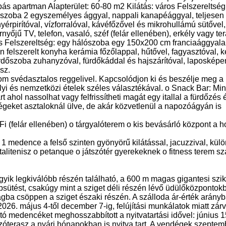
obás apartman Alapterület: 60-80 m2 Kilátás: város Felszereltség
zoba 2 egyszemélyes ággyal, nappali kanapéággyal, teljesen f
yérpirítóval, vízforralóval, kávéfőzővel és mikrohullámú sütővel
yőjű TV, telefon, vasaló, széf (felár ellenében), erkély vagy ter
os Felszereltség: egy hálószoba egy 150x200 cm franciaággyala
 felszerelt konyha kerámia főzőlappal, hűtővel, fagyasztóval, ke
fürdőszoba zuhanyzóval, fürdőkáddal és hajszárítóval, laposképe
sz.
om svédasztalos reggelivel. Kapcsolódjon ki és beszélje meg a n
helyi és nemzetközi ételek széles választékával. o Snack Bar: M
árt ahol nassolhat vagy felfrissítheti magát egy itallal a fürdőzé
égeket asztaloknál ülve, de akár közvetlenül a napozóágyán is
i (felár ellenében) o tárgyalóterem o kis bevásárló központ a ho
1 medence a felső szinten gyönyörű kilátással, jacuzzival, külö
alitenisz o petanque o játszótér gyerekeknek o fitness terem s
 egyik legkiválóbb részén található, a 600 m magas gigantesi szi
psütést, csakúgy mint a sziget déli részén lévő üdülőközpontok
gba csöppen a sziget északi részén. A szálloda ár-érték arányba
6. május 4-től december 7-ig, felújítási munkálatok miatt zárva
tó medencéket meghosszabbított a nyitvatartási idővel: június 1
ozóterasz a nyári hónapokban is nyitva tart. A vendégek szeptem