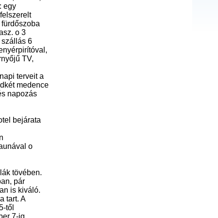
: egy
elszerelt
, fürdőszoba
asz. o 3
 szállás 6
nyérpirítóval,
rnyőjű TV,
api terveit a
indkét medence
s és napozás
tel bejárata
n
zaunával o
klák tövében.
ban, pár
n is kiváló.
 tart. A
5-től
ber 7-ig