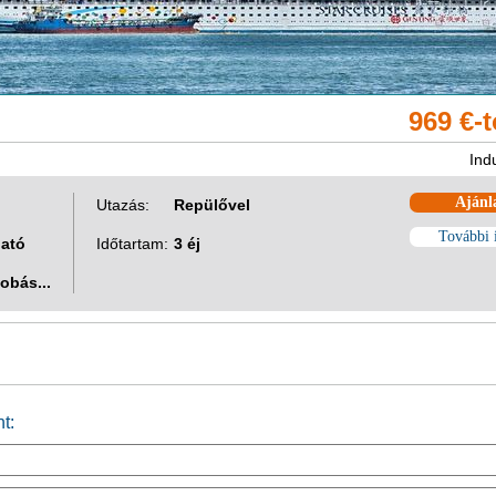
969 €-
Ind
Ajánl
Utazás:
Repülővel
További 
ható
Időtartam:
3 éj
obás...
t: