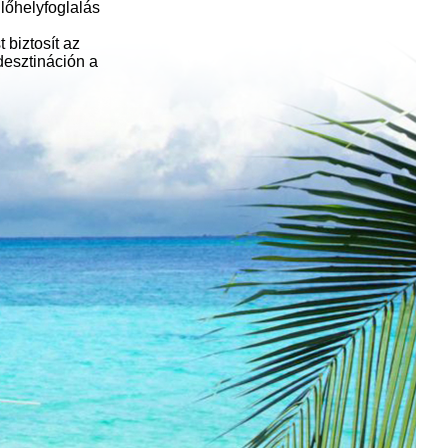
lőhelyfoglalás
 biztosít az
ldesztináción a