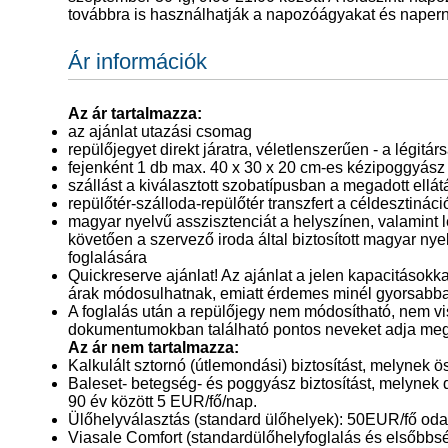
továbbra is használhatják a napozóágyakat és napern
Ár információk
Az ár tartalmazza:
az ajánlat utazási csomag
repülőjegyet direkt járatra, véletlenszerűen - a légitárs
fejenként 1 db max. 40 x 30 x 20 cm-es kézipoggyász s
szállást a kiválasztott szobatípusban a megadott ellát
repülőtér-szálloda-repülőtér transzfert a céldesztináci
magyar nyelvű asszisztenciát a helyszínen, valamint 
követően a szervező iroda által biztosított magyar ny
foglalására
Quickreserve ajánlat! Az ajánlat a jelen kapacitásokka
árak módosulhatnak, emiatt érdemes minél gyorsabban
A foglalás után a repülőjegy nem módosítható, nem vi
dokumentumokban található pontos neveket adja meg
Az ár nem tartalmazza:
Kalkulált sztornó (útlemondási) biztosítást, melynek ö
Baleset- betegség- és poggyász biztosítást, melynek d
90 év között 5 EUR/fő/nap.
Ülőhelyválasztás (standard ülőhelyek): 50EUR/fő oda-
Viasale Comfort (standardülőhelyfoglalás és elsőbbs