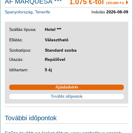
AF MARQUESA ***
1.075 €-tól
(393.880 Ft)
Spanyolország, Tenerife
Indulás
2026-08-09
Szállás típusa:
Hotel ***
Ellátás:
Választható
Szobatípus:
Standard szoba
Utazás:
Repülővel
Időtartam:
5 éj
Ajánlatkérés
További időpontok
További időpontok