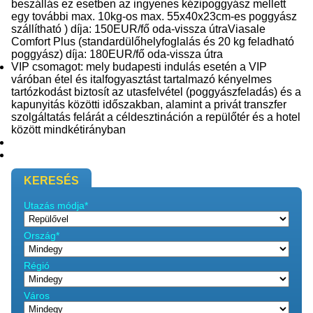
beszállás ez esetben az ingyenes kézipoggyász mellett
egy további max. 10kg-os max. 55x40x23cm-es poggyász
szállítható ) díja: 150EUR/fő oda-vissza útraViasale
Comfort Plus (standardülőhelyfoglalás és 20 kg feladható
poggyász) díja: 180EUR/fő oda-vissza útra
VIP csomagot: mely budapesti indulás esetén a VIP
váróban étel és italfogyasztást tartalmazó kényelmes
tartózkodást biztosít az utasfelvétel (poggyászfeladás) és a
kapunyitás közötti időszakban, alamint a privát transzfer
szolgáltatás felárát a céldesztináción a repülőtér és a hotel
között mindkétirányban
KERESÉS
Utazás módja*
Ország*
Régió
Város