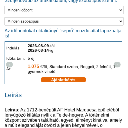
Szűrje tovább az árakat dátum, vagy szobatípus szerint:
Az időpontokat oldalirányú "seprő" mozdulattal lapozhatja
is!
2026-08-09
-tól
Indulás:
I
2026-08-14
-ig
Időtartam:
5 éj
I
‹
›
1.075
€/fő, Standard szoba, Reggeli, 2 felnőtt, 1
Ár:
Á
gyermek vihető
Ajánlatkérés
Leírás
Leírás:
Az 1712-benépült AF Hotel Marquesa épületéből
lenyűgöző kilátás nyílik a Teide-hegyre. A történelmi
központ szívében található, egyedi élményt kínálva, amely
a múlt eleganciáját ötvözi a jelen kényelmével. o