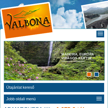
MADEIRA, EURÓPA
VIRÁGOS KERTJE
Kattintson ide ajánlatainkért!
Útajánlat kereső
Jobb oldali menü