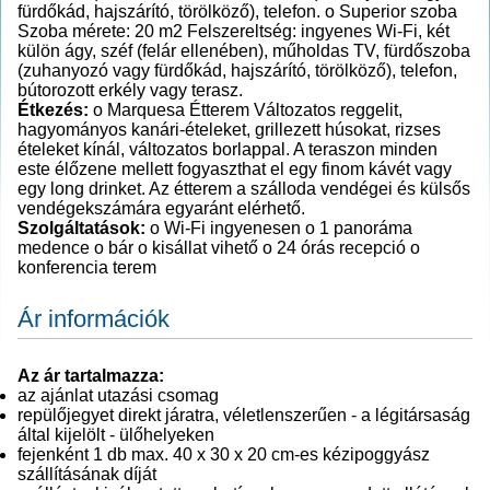
fürdőkád, hajszárító, törölköző), telefon. o Superior szoba
Szoba mérete: 20 m2 Felszereltség: ingyenes Wi-Fi, két
külön ágy, széf (felár ellenében), műholdas TV, fürdőszoba
(zuhanyozó vagy fürdőkád, hajszárító, törölköző), telefon,
bútorozott erkély vagy terasz.
Étkezés:
o Marquesa Étterem Változatos reggelit,
hagyományos kanári-ételeket, grillezett húsokat, rizses
ételeket kínál, változatos borlappal. A teraszon minden
este élőzene mellett fogyaszthat el egy finom kávét vagy
egy long drinket. Az étterem a szálloda vendégei és külsős
vendégekszámára egyaránt elérhető.
Szolgáltatások:
o Wi-Fi ingyenesen o 1 panoráma
medence o bár o kisállat vihető o 24 órás recepció o
konferencia terem
Ár információk
Az ár tartalmazza:
az ajánlat utazási csomag
repülőjegyet direkt járatra, véletlenszerűen - a légitársaság
által kijelölt - ülőhelyeken
fejenként 1 db max. 40 x 30 x 20 cm-es kézipoggyász
szállításának díját