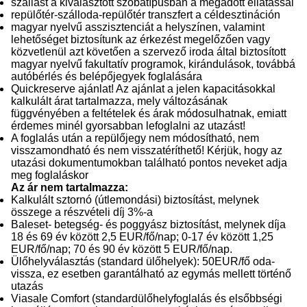
szállást a kiválasztott szobatípusban a megadott ellátással
repülőtér-szálloda-repülőtér transzfert a céldesztináción
magyar nyelvű asszisztenciát a helyszínen, valamint
lehetőséget biztosítunk az érkezést megelőzően vagy
közvetlenül azt követően a szervező iroda által biztosított
magyar nyelvű fakultatív programok, kirándulások, továbbá
autóbérlés és belépőjegyek foglalására
Quickreserve ajánlat! Az ajánlat a jelen kapacitásokkal
kalkulált árat tartalmazza, mely változásának
függvényében a feltételek és árak módosulhatnak, emiatt
érdemes minél gyorsabban lefoglalni az utazást!
A foglalás után a repülőjegy nem módosítható, nem
visszamondható és nem visszatéríthető! Kérjük, hogy az
utazási dokumentumokban található pontos neveket adja
meg foglaláskor
Az ár nem tartalmazza:
Kalkulált sztornó (útlemondási) biztosítást, melynek
összege a részvételi díj 3%-a
Baleset- betegség- és poggyász biztosítást, melynek díja
18 és 69 év között 2,5 EUR/fő/nap; 0-17 év között 1,25
EUR/fő/nap; 70 és 90 év között 5 EUR/fő/nap.
Ülőhelyválasztás (standard ülőhelyek): 50EUR/fő oda-
vissza, ez esetben garantálható az egymás mellett történő
utazás
Viasale Comfort (standardülőhelyfoglalás és elsőbbségi