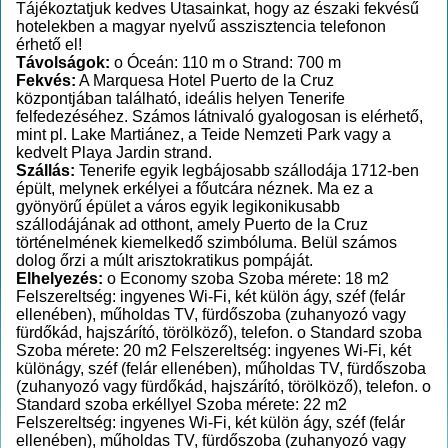
Tájékoztatjuk kedves Utasainkat, hogy az északi fekvésű
hotelekben a magyar nyelvű asszisztencia telefonon
érhető el!
Távolságok:
o Óceán: 110 m o Strand: 700 m
Fekvés:
A Marquesa Hotel Puerto de la Cruz
központjában található, ideális helyen Tenerife
felfedezéséhez. Számos látnivaló gyalogosan is elérhető,
mint pl. Lake Martiánez, a Teide Nemzeti Park vagy a
kedvelt Playa Jardin strand.
Szállás:
Tenerife egyik legbájosabb szállodája 1712-ben
épült, melynek erkélyei a főutcára néznek. Ma ez a
gyönyörű épület a város egyik legikonikusabb
szállodájának ad otthont, amely Puerto de la Cruz
történelmének kiemelkedő szimbóluma. Belül számos
dolog őrzi a múlt arisztokratikus pompáját.
Elhelyezés:
o Economy szoba Szoba mérete: 18 m2
Felszereltség: ingyenes Wi-Fi, két külön ágy, széf (felár
ellenében), műholdas TV, fürdőszoba (zuhanyozó vagy
fürdőkád, hajszárító, törölköző), telefon. o Standard szoba
Szoba mérete: 20 m2 Felszereltség: ingyenes Wi-Fi, két
különágy, széf (felár ellenében), műholdas TV, fürdőszoba
(zuhanyozó vagy fürdőkád, hajszárító, törölköző), telefon. o
Standard szoba erkéllyel Szoba mérete: 22 m2
Felszereltség: ingyenes Wi-Fi, két külön ágy, széf (felár
ellenében), műholdas TV, fürdőszoba (zuhanyozó vagy