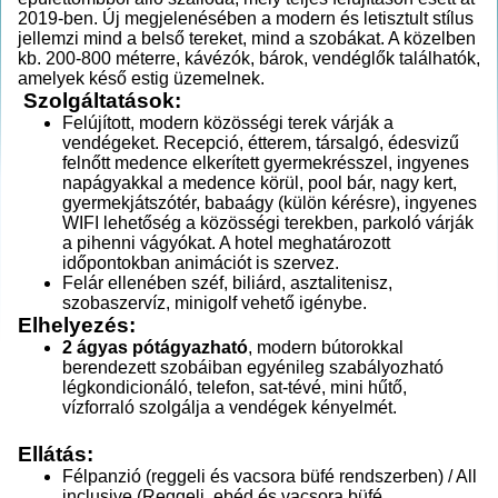
2019-ben. Új megjelenésében a modern és letisztult stílus
jellemzi mind a belső tereket, mind a szobákat. A közelben
kb. 200-800 méterre, kávézók, bárok, vendéglők találhatók,
amelyek késő estig üzemelnek.
Szolgáltatások:
Felújított, modern közösségi terek várják a
vendégeket. Recepció, étterem, társalgó, édesvizű
felnőtt medence elkerített gyermekrésszel, ingyenes
napágyakkal a medence körül, pool bár, nagy kert,
gyermekjátszótér, babaágy (külön kérésre), ingyenes
WIFI lehetőség a közösségi terekben, parkoló várják
a pihenni vágyókat. A hotel meghatározott
időpontokban animációt is szervez.
Felár ellenében széf, biliárd, asztalitenisz,
szobaszervíz, minigolf vehető igénybe.
Elhelyezés:
2 ágyas pótágyazható
, modern bútorokkal
berendezett szobáiban egyénileg szabályozható
légkondicionáló, telefon, sat-tévé, mini hűtő,
vízforraló szolgálja a vendégek kényelmét.
Ellátás:
Félpanzió (reggeli és vacsora büfé rendszerben) / All
inclusive (Reggeli, ebéd és vacsora büfé