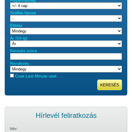
Rugalmasság
Szállás típusa
Ellátás
Ár (tól-ig)
Keresés szóra
Rendezés
Csak Last Minute utak
KERESÉS
Hírlevél feliratkozás
Név: