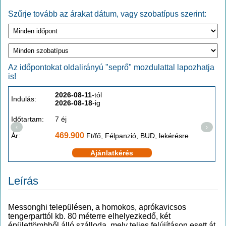
Szűrje tovább az árakat dátum, vagy szobatípus szerint:
Az időpontokat oldalirányú "seprő" mozdulattal lapozhatja
is!
2026-08-11
-tól
Indulás:
I
2026-08-18
-ig
Időtartam:
7 éj
I
‹
›
469.900
Ár:
Ft/fő, Félpanzió, BUD, lekérésre
Á
Ajánlatkérés
Leírás
Messonghi településen, a homokos, aprókavicsos
tengerparttól kb. 80 méterre elhelyezkedő, két
épülettömbből álló szálloda, mely teljes felújításon esett át