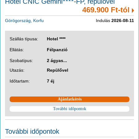
Hotel CNIC Gemini****-FP, repülővel
469.900 Ft-tól
Görögország, Korfu
Indulás
2026-08-11
Szállás típusa:
Hotel ****
Ellátás:
Félpanzió
Szobatípus:
2 ágyas...
Utazás:
Repülővel
Időtartam:
7 éj
Ajánlatkérés
További időpontok
További időpontok