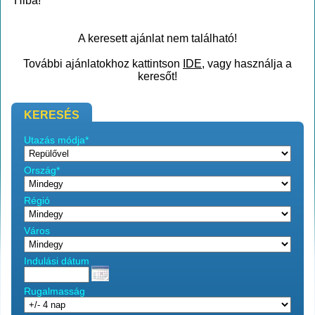
Hiba!
A keresett ajánlat nem található!
További ajánlatokhoz kattintson
IDE
, vagy használja a
keresőt!
KERESÉS
Utazás módja*
Ország*
Régió
Város
Indulási dátum
Rugalmasság