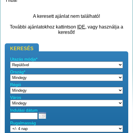
Hiba!
A keresett ajánlat nem található!
További ajánlatokhoz kattintson
IDE
, vagy használja a
keresőt!
KERESÉS
Utazás módja*
Ország*
Régió
Város
Indulási dátum
Rugalmasság