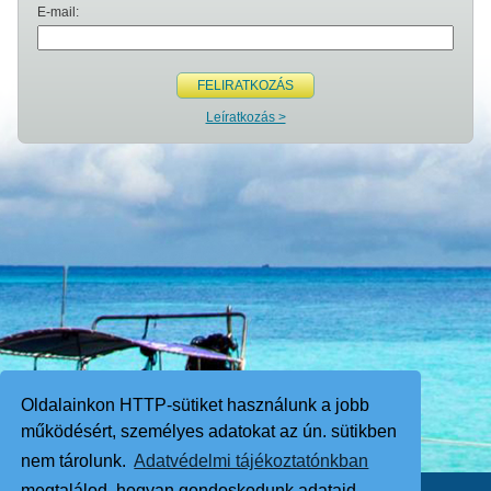
E-mail:
FELIRATKOZÁS
Leíratkozás >
Oldalainkon HTTP-sütiket használunk a jobb
működésért, személyes adatokat az ún. sütikben
nem tárolunk.
Adatvédelmi tájékoztatónkban
megtalálod, hogyan gondoskodunk adataid