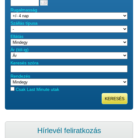
Rugalmasság
Szállás típusa
Ellátás
Ár (tól-ig)
Keresés szóra
Rendezés
Csak Last Minute utak
KERESÉS
Hírlevél feliratkozás