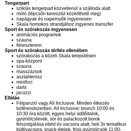
Tengerpart
sziklás tengerpart közvetlenül a szálloda alatt
móló (lépcsőn keresztül közelíthető meg)
napágyak és napernyők ingyenesen
Skala homokos strandjához ingyenes transzfer
Sport és szórakozás ingyenesen
animációs programok
szauna
fitneszterem
Sport és szórakozás térítés ellenében
szórakozás a közeli Skala településen
spa-központ
szauna
masszázsok
asztalitenisz
minifoci
darts
jacuzzi
Ellátás
Félpanzió vagy All Inclusive. Minden étkezés
büférendszerben. All Inclusive: brunch 10:00 és
10:30 óra között, egyes helyi üdítőitalok,
gyümölcslevek, sör és palackozott borok
felszolgálása ebéd és vacsora alatt, heti 3x tematikus
büfévacsora, snack-ételek, friss gyümölcsök 11:00-