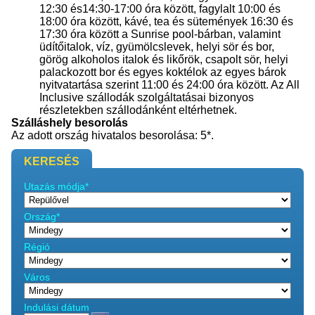
12:30 és14:30-17:00 óra között, fagylalt 10:00 és
18:00 óra között, kávé, tea és sütemények 16:30 és
17:30 óra között a Sunrise pool-bárban, valamint
üdítőitalok, víz, gyümölcslevek, helyi sör és bor,
görög alkoholos italok és likőrök, csapolt sör, helyi
palackozott bor és egyes koktélok az egyes bárok
nyitvatartása szerint 11:00 és 24:00 óra között. Az All
Inclusive szállodák szolgáltatásai bizonyos
részletekben szállodánként eltérhetnek.
Szálláshely besorolás
Az adott ország hivatalos besorolása: 5*.
KERESÉS
Utazás módja*
Ország*
Régió
Város
Indulási dátum