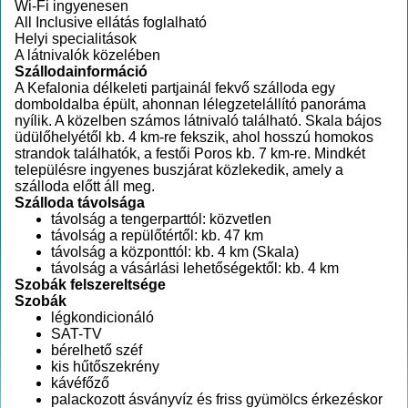
Wi-Fi ingyenesen
All Inclusive ellátás foglalható
Helyi specialitások
A látnivalók közelében
Szállodainformáció
A Kefalonia délkeleti partjainál fekvő szálloda egy
domboldalba épült, ahonnan lélegzetelállító panoráma
nyílik. A közelben számos látnivaló található. Skala bájos
üdülőhelyétől kb. 4 km-re fekszik, ahol hosszú homokos
strandok találhatók, a festői Poros kb. 7 km-re. Mindkét
településre ingyenes buszjárat közlekedik, amely a
szálloda előtt áll meg.
Szálloda távolsága
távolság a tengerparttól: közvetlen
távolság a repülőtértől: kb. 47 km
távolság a központtól: kb. 4 km (Skala)
távolság a vásárlási lehetőségektől: kb. 4 km
Szobák felszereltsége
Szobák
légkondicionáló
SAT-TV
bérelhető széf
kis hűtőszekrény
kávéfőző
palackozott ásványvíz és friss gyümölcs érkezéskor