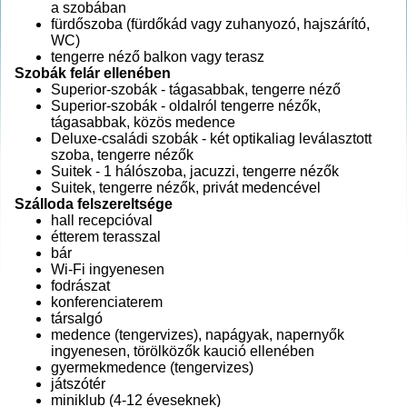
a szobában
fürdőszoba (fürdőkád vagy zuhanyozó, hajszárító,
WC)
tengerre néző balkon vagy terasz
Szobák felár ellenében
Superior-szobák - tágasabbak, tengerre néző
Superior-szobák - oldalról tengerre nézők,
tágasabbak, közös medence
Deluxe-családi szobák - két optikaliag leválasztott
szoba, tengerre nézők
Suitek - 1 hálószoba, jacuzzi, tengerre nézők
Suitek, tengerre nézők, privát medencével
Szálloda felszereltsége
hall recepcióval
étterem terasszal
bár
Wi-Fi ingyenesen
fodrászat
konferenciaterem
társalgó
medence (tengervizes), napágyak, napernyők
ingyenesen, törölközők kaució ellenében
gyermekmedence (tengervizes)
játszótér
miniklub (4-12 éveseknek)