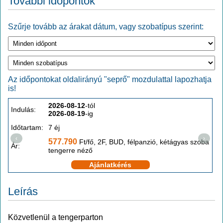
További időpontok
Szűrje tovább az árakat dátum, vagy szobatípus szerint:
Az időpontokat oldalirányú "seprő" mozdulattal lapozhatja
is!
2026-08-12
-tól
Indulás:
I
2026-08-19
-ig
Időtartam:
7 éj
I
‹
›
577.790
Ft/fő, 2F, BUD, félpanzió, kétágyas szoba
Ár:
Á
tengerre néző
Ajánlatkérés
Leírás
Közvetlenül a tengerparton