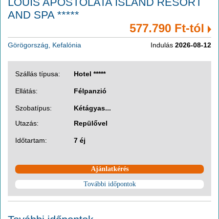
LOUIS APOSTOLATA ISLAND RESORT
AND SPA *****
577.790 Ft-tól
Görögország, Kefalónia
Indulás
2026-08-12
Szállás típusa:
Hotel *****
Ellátás:
Félpanzió
Szobatípus:
Kétágyas...
Utazás:
Repülővel
Időtartam:
7 éj
Ajánlatkérés
További időpontok