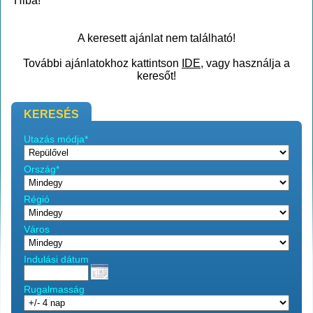
Hiba!
A keresett ajánlat nem található!
További ajánlatokhoz kattintson
IDE
, vagy használja a
keresőt!
KERESÉS
Utazás módja*
Ország*
Régió
Város
Indulási dátum
Rugalmasság