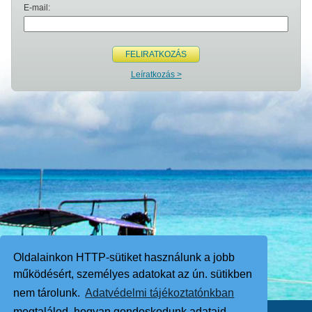
E-mail:
FELIRATKOZÁS
Leíratkozás >
Oldalainkon HTTP-sütiket használunk a jobb
működésért, személyes adatokat az ún. sütikben
nem tárolunk.
Adatvédelmi tájékoztatónkban
megtalálod, hogyan gondoskodunk adataid