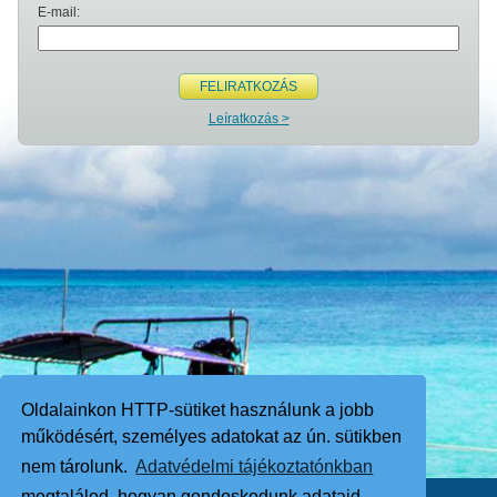
E-mail:
FELIRATKOZÁS
Leíratkozás >
Oldalainkon HTTP-sütiket használunk a jobb
működésért, személyes adatokat az ún. sütikben
nem tárolunk.
Adatvédelmi tájékoztatónkban
megtalálod, hogyan gondoskodunk adataid