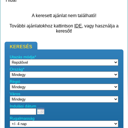
Hiba!
A keresett ajánlat nem található!
További ajánlatokhoz kattintson
IDE
, vagy használja a
keresőt!
KERESÉS
Utazás módja*
Ország*
Régió
Város
Indulási dátum
Rugalmasság