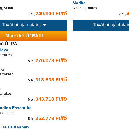
Marika
, Sidari
Albánia, Durres
249.900 Ft/fő
4
7 éj,
7 éj,
További ajánlataink
További ajánlata
Marokkó ÚJRA!!!
daya
arrakesh
276.078 Ft/fő
5 éj,
lki
arrakesh
318.638 Ft/fő
5 éj,
r
arrakesh
343.718 Ft/fő
5 éj,
Madina Essaouira
ssaouira
353.778 Ft/fő
5 éj,
s De La Kasbah