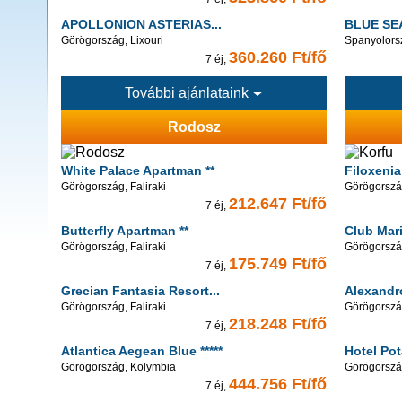
APOLLONION ASTERIAS...
BLUE SEA
Görögország, Lixouri
Spanyolorsz
360.260 Ft/fő
7 éj,
További ajánlataink
Rodosz
White Palace Apartman **
Filoxenia
Görögország, Faliraki
Görögország
212.647 Ft/fő
7 éj,
Butterfly Apartman **
Club Mari
Görögország, Faliraki
Görögország
175.749 Ft/fő
7 éj,
Grecian Fantasia Resort...
Alexandr
Görögország, Faliraki
Görögország
218.248 Ft/fő
7 éj,
Atlantica Aegean Blue *****
Hotel Pot
Görögország, Kolymbia
Görögorszá
444.756 Ft/fő
7 éj,