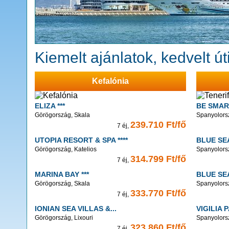
Kiemelt ajánlatok, kedvelt út
Kefalónia
ELIZA ***
BE SMART
Görögország, Skala
Spanyolorsz
239.710 Ft/fő
7 éj,
UTOPIA RESORT & SPA ****
BLUE SEA
Görögország, Katelios
Spanyolorsz
314.799 Ft/fő
7 éj,
MARINA BAY ***
BLUE SE
Görögország, Skala
Spanyolorsz
333.770 Ft/fő
7 éj,
IONIAN SEA VILLAS &...
VIGILIA P
Görögország, Lixouri
Spanyolors
323.860 Ft/fő
7 éj,