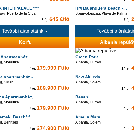
 INTERPALACE ****
HM Balanguera Beach -...
ág, Puerto de la Cruz
Spanyolország, Playa de Palma
645 €/fő
2
3 éj,
7 éj,
További ajánlataink
További ajánlata
Korfu
Albánia repülő
 Apartmanház,...
Green Park
, Moraitika
Albánia, Durres
179.900 Ft/fő
4
7 éj,
14 éj,
a apartmanház -...
New Akileda
, Sidari
Albánia, Golem
189.900 Ft/fő
4
7 éj,
14 éj,
os Apartmanház,...
Besani
, Moraitika
Albánia, Durres
179.900 Ft/fő
4
7 éj,
4 éj,
amaki Beach***...
Amelia Mare
g, Benitses
Albánia, Golem
274.900 Ft/fő
3
7 éj,
4 éj,