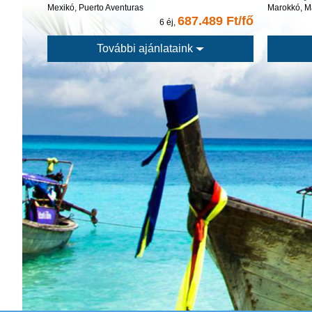
Mexikó, Puerto Aventuras
Marokkó, M
687.489 Ft/fő
6 éj,
További ajánlataink