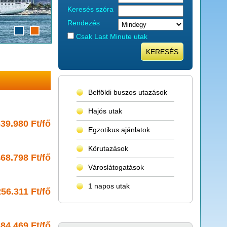
Keresés szóra
Rendezés
Csak Last Minute utak
KERESÉS
Belföldi buszos utazások
Hajós utak
39.980 Ft/fő
Egzotikus ajánlatok
Körutazások
68.798 Ft/fő
Városlátogatások
1 napos utak
256.311 Ft/fő
84.469 Ft/fő