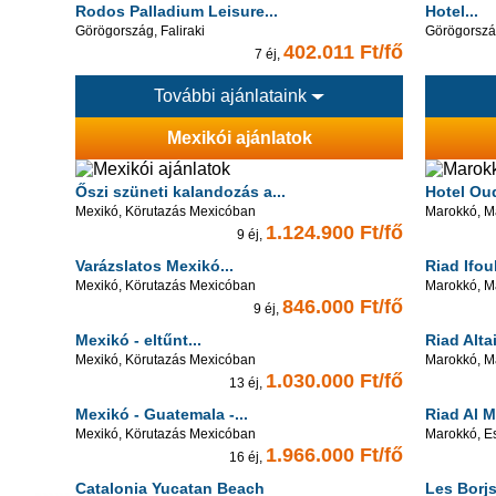
Rodos Palladium Leisure...
Hotel...
Görögország, Faliraki
Görögország
402.011 Ft/fő
7 éj,
További ajánlataink
Mexikói ajánlatok
Őszi szüneti kalandozás a...
Hotel Ou
Mexikó, Körutazás Mexicóban
Marokkó, M
1.124.900 Ft/fő
9 éj,
Varázslatos Mexikó...
Riad Ifou
Mexikó, Körutazás Mexicóban
Marokkó, M
846.000 Ft/fő
9 éj,
Mexikó - eltűnt...
Riad Altai
Mexikó, Körutazás Mexicóban
Marokkó, M
1.030.000 Ft/fő
13 éj,
Mexikó - Guatemala -...
Riad Al 
Mexikó, Körutazás Mexicóban
Marokkó, E
1.966.000 Ft/fő
16 éj,
Catalonia Yucatan Beach
Les Borj