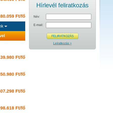
Hírlevél feliratkozás
80.059 Ft/fő
Név:
E-mail:
ink
vel
FELIRATKOZÁS
Leíratkozás >
39.980 Ft/fő
50.980 Ft/fő
07.298 Ft/fő
98.618 Ft/fő