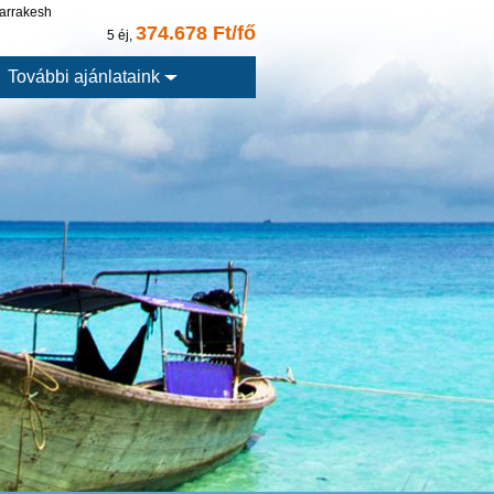
arrakesh
374.678 Ft/fő
5 éj,
További ajánlataink