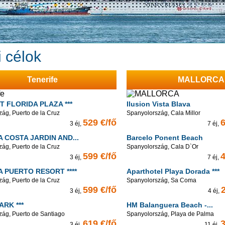
i célok
Tenerife
MALLORCA
 FLORIDA PLAZA ***
Ilusion Vista Blava
ág, Puerto de la Cruz
Spanyolország, Cala Millor
529 €/fő
6
3 éj,
7 éj,
 COSTA JARDIN AND...
Barcelo Ponent Beach
ág, Puerto de la Cruz
Spanyolország, Cala D`Or
599 €/fő
4
3 éj,
7 éj,
A PUERTO RESORT ****
Aparthotel Playa Dorada ***
ág, Puerto de la Cruz
Spanyolország, Sa Coma
599 €/fő
3 éj,
4 éj,
ARK ***
HM Balanguera Beach -...
zág, Puerto de Santiago
Spanyolország, Playa de Palma
619 €/fő
3
3 éj,
11 éj,