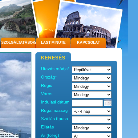
SZOLGÁLTATÁSOK
LAST MINUTE
KAPCSOLAT
KERESÉS
Utazás módja*
Ország*
Régió
Város
Indulási dátum
Rugalmasság
Szállás típusa
Ellátás
Ár (tól-ig)