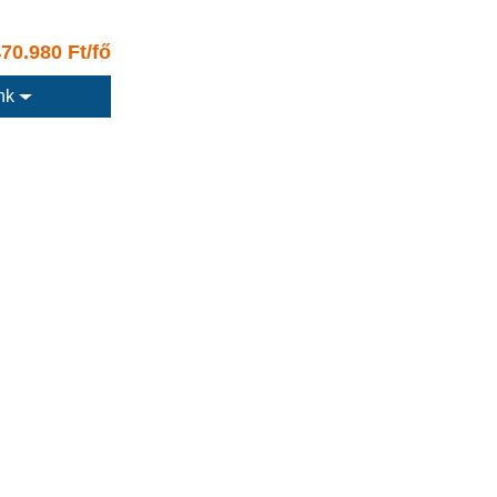
70.980 Ft/fő
ink